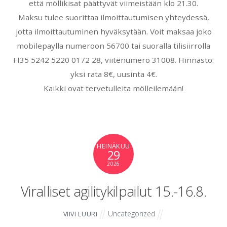
että möllikisat päättyvät viimeistään klo 21.30.
Maksu tulee suorittaa ilmoittautumisen yhteydessä,
jotta ilmoittautuminen hyväksytään. Voit maksaa joko
mobilepaylla numeroon 56700 tai suoralla tilisiirrolla
FI35 5242 5220 0172 28, viitenumero 31008. Hinnasto:
yksi rata 8€, uusinta 4€.
Kaikki ovat tervetulleita mölleilemään!
HEINÄKUU
29
2026
Viralliset agilitykilpailut 15.-16.8.
Uncategorized
VIIVI LUURI