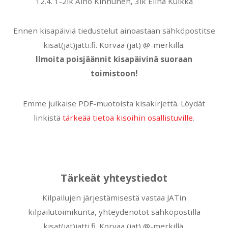
12.4. 1-2lk Aino Kinnunen, 3lk Elina Kuikka
Ennen kisapäiviä tiedustelut ainoastaan sähköpostitse
kisat(jat)jatti.fi. Korvaa (jat) @-merkillä.
Ilmoita poisjäännit kisapäivinä suoraan
toimistoon!
Emme julkaise PDF-muotoista kisakirjettä. Löydät
linkistä
tärkeää tietoa kisoihin osallistuville
.
Tärkeät yhteystiedot
Kilpailujen järjestämisestä vastaa JATin
kilpailutoimikunta, yhteydenotot sähköpostilla
kisat(jat)jatti.fi. Korvaa (jat) @-merkillä.