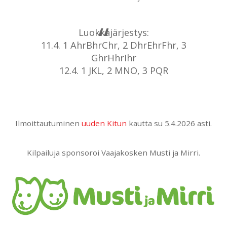
Luokkajärjestys:
11.4. 1 AhrBhrChr, 2 DhrEhrFhr, 3
GhrHhrIhr
12.4. 1 JKL, 2 MNO, 3 PQR
Ilmoittautuminen
uuden Kitun
kautta su 5.4.2026 asti.
Kilpailuja sponsoroi Vaajakosken Musti ja Mirri.