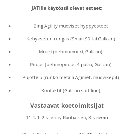
JATilla käytössä olevat esteet:
Bing.Agility muoviset hyppyesteet
Kehyksetön rengas (Smart99 tai Galican)
Muuri (pehmomuuri, Galican)
Pituus (pehmopituus 4 palaa, Galican)
Pujottelu (runko metalli Agimet, muovikepit)
Kontaktit (Galican soft line)
Vastaavat koetoimitsijat
11.4. 1-2lk Jenny Rautiainen, 3lk avoin