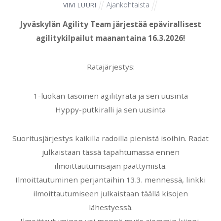
Ajankohtaista
VIIVI LUURI
Jyväskylän Agility Team järjestää epävirallisest
agilitykilpailut maanantaina 16.3.2026!
Ratajärjestys:
1-luokan tasoinen agilityrata ja sen uusinta
Hyppy-putkiralli ja sen uusinta
Suoritusjärjestys kaikilla radoilla pienistä isoihin. Radat
julkaistaan tässä tapahtumassa ennen
ilmoittautumisajan päättymistä.
Ilmoittautuminen perjantaihin 13.3. mennessä, linkki
ilmoittautumiseen julkaistaan täällä kisojen
lähestyessä.
Ilmoittautuminen voi mennä myös aiemmin kiinni,