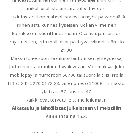
mikäli osallistujamäärä tulee täyteen.
Uusintastartti on mahdollista ostaa myös paikanpäällä
siihen asti, kunnes kyseisen luokan viimeinen
koirakko on suorittanut radan. Osallistujamäärä on
rajattu siten, että möllikisat päättyvät viimeistään klo
21.30.
Maksu tulee suorittaa ilmoittautumisen yhteydessä,
jotta ilmoittautuminen hyväksytään. Voit maksaa joko
mobilepaylla numeroon 56700 tai suoralla tilisiirrolla
FI35 5242 5220 0172 28, viitenumero 31008. Hinnasto:
yksi rata 8€, uusinta 4€.
Kaikki ovat tervetulleita mölleilemään!
Aikataulu ja lähtölistat julkaistaan viimeistään
sunnuntaina 15.3.