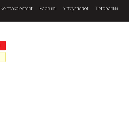
Kenttäkalenterit
Foorumi
Yhteystiedot
Tietopankki