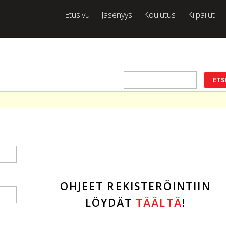
Etusivu
Jäsenyys
Koulutus
Kilpailut
OHJEET REKISTERÖINTIIN
LÖYDÄT
TÄÄLTÄ
!