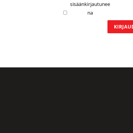
sisäänkirjautunee
na
KIRJAU