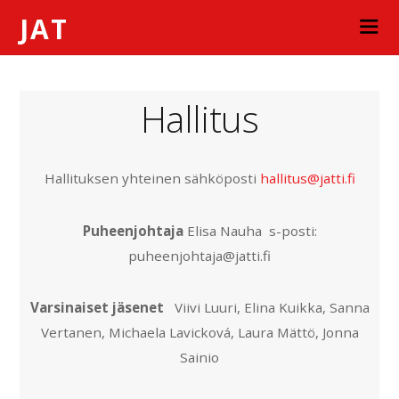
JAT
Hallitus
Hallituksen yhteinen sähköposti
hallitus@jatti.fi
Puheenjohtaja
Elisa Nauha s-posti:
puheenjohtaja@jatti.fi
Varsinaiset jäsenet
Viivi Luuri, Elina Kuikka, Sanna
Vertanen, Michaela Lavicková, Laura Mättö, Jonna
Sainio