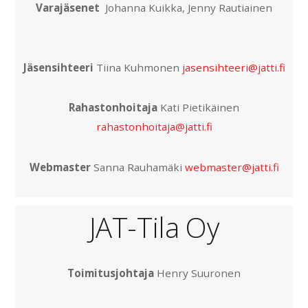
Varajäsenet
Johanna Kuikka, Jenny Rautiainen
Jäsensihteeri
Tiina Kuhmonen
jasensihteeri@jatti.fi
Rahastonhoitaja
Kati Pietikäinen
rahastonhoitaja@jatti.fi
Webmaster
Sanna Rauhamäki
webmaster@jatti.fi
JAT-Tila Oy
Toimitusjohtaja
Henry Suuronen