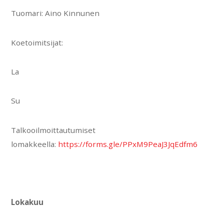
Tuomari: Aino Kinnunen
Koetoimitsijat:
La
Su
Talkooilmoittautumiset
lomakkeella:
https://forms.gle/PPxM9PeaJ3JqEdfm6
Lokakuu