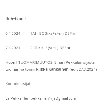
Huhtikuu I
6.4.2024 1AhrBC 3(xs+s+m) DEFhr
7.4.2024 2 GhrHI 3(sL+L) DEFhr
Huom! TUOMARIMUUTOS: Einari Pekkalan sijasta
tuomarina toimii
Riikka Kankainen
(edit.27.3.2024)
Koetoimitsijat:
La Pekka Ilen pekka.ilen1(jat)gmail.com