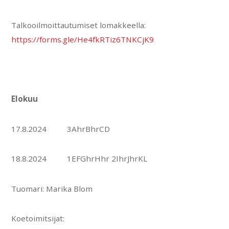
Talkooilmoittautumiset lomakkeella:
https://forms.gle/He4fkRTiz6TNKCjK9
Elokuu
17.8.2024 3AhrBhrCD
18.8.2024 1EFGhrHhr 2IhrJhrKL
Tuomari: Marika Blom
Koetoimitsijat: