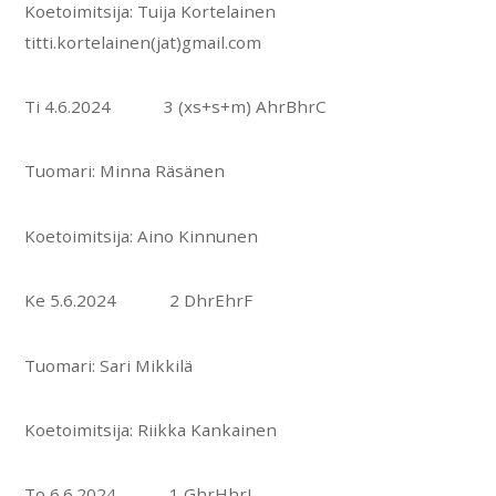
Koetoimitsija: Tuija Kortelainen
titti.kortelainen(jat)gmail.com
Ti 4.6.2024 3 (xs+s+m) AhrBhrC
Tuomari: Minna Räsänen
Koetoimitsija: Aino Kinnunen
Ke 5.6.2024 2 DhrEhrF
Tuomari: Sari Mikkilä
Koetoimitsija: Riikka Kankainen
To 6.6.2024 1 GhrHhrI