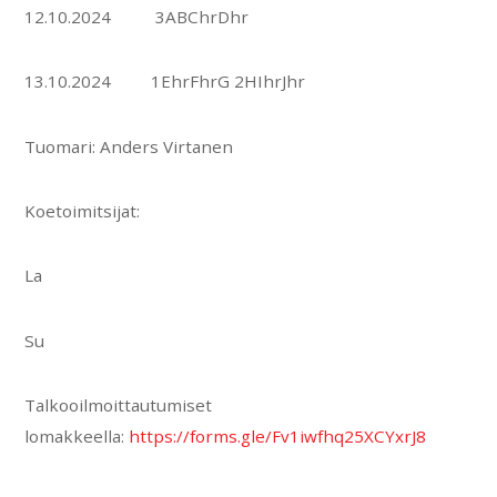
12.10.2024 3ABChrDhr
13.10.2024 1EhrFhrG 2HIhrJhr
Tuomari: Anders Virtanen
Koetoimitsijat:
La
Su
Talkooilmoittautumiset
lomakkeella:
https://forms.gle/Fv1iwfhq25XCYxrJ8