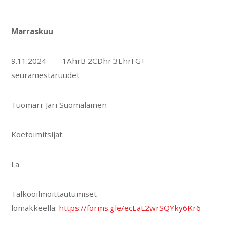
Marraskuu
9.11.2024 1AhrB 2CDhr 3EhrFG+
seuramestaruudet
Tuomari: Jari Suomalainen
Koetoimitsijat:
La
Talkooilmoittautumiset
lomakkeella:
https://forms.gle/ecEaL2wrSQYky6Kr6