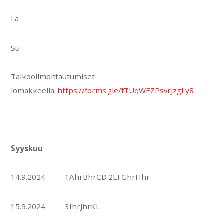
La
Su
Talkooilmoittautumiset
lomakkeella:
https://forms.gle/fTUqWEZPsvrJzgLy8
Syyskuu
14.9.2024 1AhrBhrCD 2EFGhrHhr
15.9.2024 3IhrJhrKL