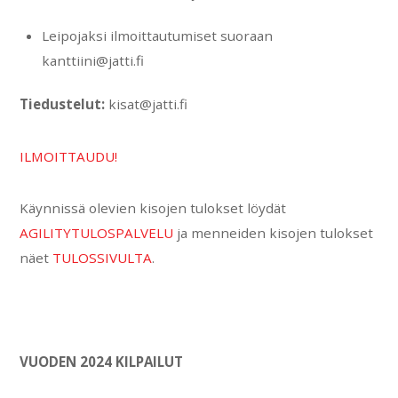
Leipojaksi ilmoittautumiset suoraan
kanttiini@jatti.fi
Tiedustelut:
kisat@jatti.fi
ILMOITTAUDU!
Käynnissä olevien kisojen tulokset löydät
AGILITYTULOSPALVELU
ja menneiden kisojen tulokset
näet
TULOSSIVULTA
.
VUODEN 2024 KILPAILUT