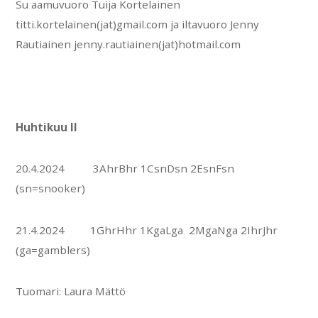
Su aamuvuoro Tuija Kortelainen
titti.kortelainen(jat)gmail.com ja iltavuoro Jenny
Rautiainen
jenny.rautiainen(jat)hotmail.com
Huhtikuu II
20.4.2024 3AhrBhr 1CsnDsn 2EsnFsn
(sn=snooker)
21.4.2024 1GhrHhr 1KgaLga 2MgaNga 2IhrJhr
(ga=gamblers)
Tuomari: Laura Mättö