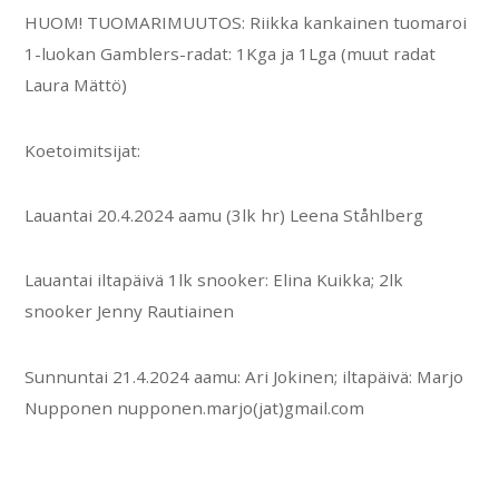
HUOM! TUOMARIMUUTOS: Riikka kankainen tuomaroi
1-luokan Gamblers-radat: 1Kga ja 1Lga (muut radat
Laura Mättö)
Koetoimitsijat:
Lauantai 20.4.2024 aamu (3lk hr) Leena Ståhlberg
Lauantai iltapäivä 1lk snooker: Elina Kuikka; 2lk
snooker Jenny Rautiainen
Sunnuntai 21.4.2024 aamu: Ari Jokinen; iltapäivä: Marjo
Nupponen nupponen.marjo(jat)gmail.com