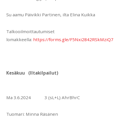
Su aamu Päivikki Partinen, ilta Elina Kuikka
Talkooilmoittautumiset
lomakkeella:
https://forms.gle/F5Nxi2842RSkMziQ7
Kesäkuu (Iltakilpailut)
Ma 3.6.2024 3 (sL+L) AhrBhrC
Tuomari: Minna Räsänen