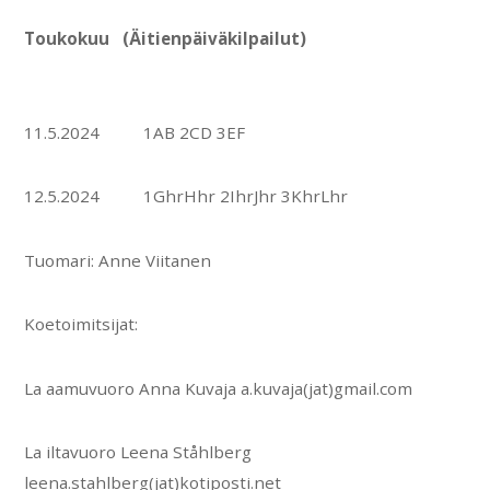
Toukokuu (Äitienpäiväkilpailut)
11.5.2024 1AB 2CD 3EF
12.5.2024 1GhrHhr 2IhrJhr 3KhrLhr
Tuomari: Anne Viitanen
Koetoimitsijat:
La aamuvuoro Anna Kuvaja a.kuvaja(jat)gmail.com
La iltavuoro Leena Ståhlberg
leena.stahlberg(jat)kotiposti.net