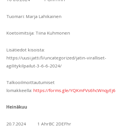
Tuomari: Marja Lahikainen
Koetoimitsija: Tiina Kuhmonen
Lisätiedot kisoista:
https://uusi.jatti.fi/uncategorized/jatin-viralliset-
agilitykilpailut-3-6-6-2024/
Talkooilmoittautumiset
lomakkeella:
https://forms.gle/YQKmFVs6hcWnqyEj6
Heinäkuu
20.7.2024 1 AhrBC 2DEFhr