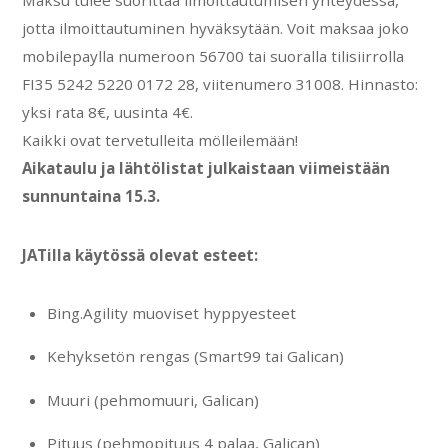
Maksu tulee suorittaa ilmoittautumisen yhteydessä,
jotta ilmoittautuminen hyväksytään. Voit maksaa joko
mobilepaylla numeroon 56700 tai suoralla tilisiirrolla
FI35 5242 5220 0172 28, viitenumero 31008. Hinnasto:
yksi rata 8€, uusinta 4€.
Kaikki ovat tervetulleita mölleilemään!
Aikataulu ja lähtölistat julkaistaan viimeistään
sunnuntaina 15.3.
JATilla käytössä olevat esteet:
Bing.Agility muoviset hyppyesteet
Kehyksetön rengas (Smart99 tai Galican)
Muuri (pehmomuuri, Galican)
Pituus (pehmopituus 4 palaa, Galican)