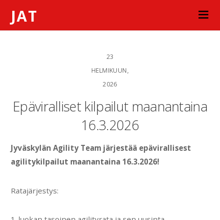
JAT
23
HELMIKUUN,
2026
Epäviralliset kilpailut maanantaina
16.3.2026
Jyväskylän Agility Team järjestää epävirallisest
agilitykilpailut maanantaina 16.3.2026!
Ratajärjestys:
1-luokan tasoinen agilityrata ja sen uusinta