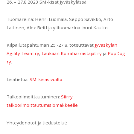
26. – 27.8.2023 SM-kisat Jyväskylässä
Tuomareina: Henri Luomala, Seppo Savikko, Arto
Laitinen, Alex Beitl ja ylituomarina Jouni Kautto.
Kilpailutapahtuman 25.-27.8. toteuttavat
Jyväskylän
Agility Team ry
,
Laukaan Koiraharrastajat ry
ja
PopDog
ry
.
Lisätietoa:
SM-kisasivuilta
Talkooilmoittautuminen:
Siirry
talkooilmoittautumislomakkeelle
Yhteydenotot ja tiedustelut: