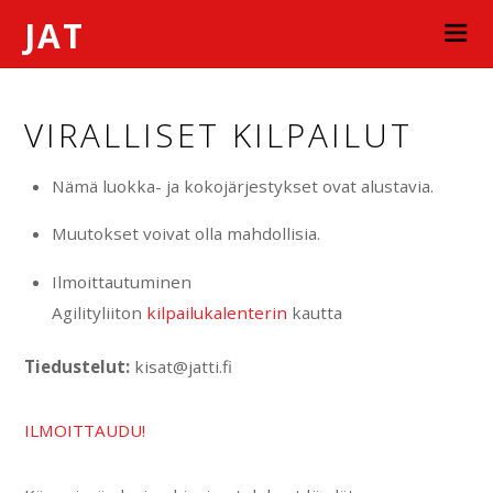
JAT
VIRALLISET KILPAILUT
Nämä luokka- ja kokojärjestykset ovat alustavia.
Muutokset voivat olla mahdollisia.
Ilmoittautuminen
Agilityliiton
kilpailukalenterin
kautta
Tiedustelut:
kisat@jatti.fi
ILMOITTAUDU!