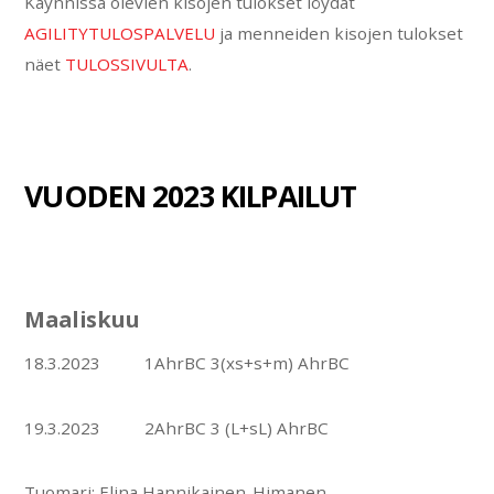
Käynnissä olevien kisojen tulokset löydät
AGILITYTULOSPALVELU
ja menneiden kisojen tulokset
näet
TULOSSIVULTA
.
VUODEN 2023 KILPAILUT
Maaliskuu
18.3.2023 1AhrBC 3(xs+s+m) AhrBC
19.3.2023 2AhrBC 3 (L+sL) AhrBC
Tuomari: Elina Hannikainen-Himanen