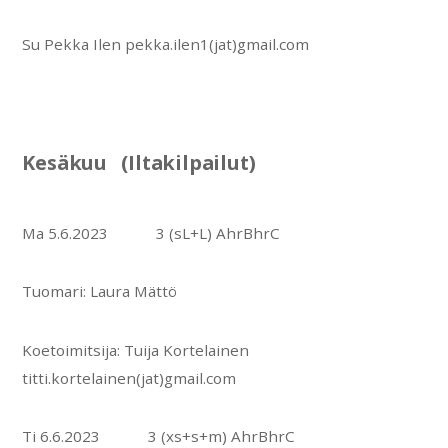
Su Pekka Ilen pekka.ilen1(jat)gmail.com
Kesäkuu (Iltakilpailut)
Ma 5.6.2023 3 (sL+L) AhrBhrC
Tuomari: Laura Mättö
Koetoimitsija: Tuija Kortelainen
titti.kortelainen(jat)gmail.com
Ti 6.6.2023 3 (xs+s+m) AhrBhrC