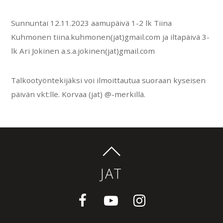
Sunnuntai 12.11.2023 aamupäivä 1-2 lk Tiina
Kuhmonen tiina.kuhmonen(jat)gmail.com ja iltapäivä 3-
lk Ari Jokinen a.s.a.jokinen(jat)gmail.com
Talkootyöntekijäksi voi ilmoittautua suoraan kyseisen
päivän vkt:lle. Korvaa (jat) @-merkillä.
JAT