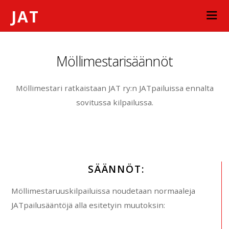
JAT
Möllimestarisäännöt
Möllimestari ratkaistaan JAT ry:n JATpailuissa ennalta
sovitussa kilpailussa.
SÄÄNNÖT:
Möllimestaruuskilpailuissa noudetaan normaaleja
JATpailusääntöjä alla esitetyin muutoksin: