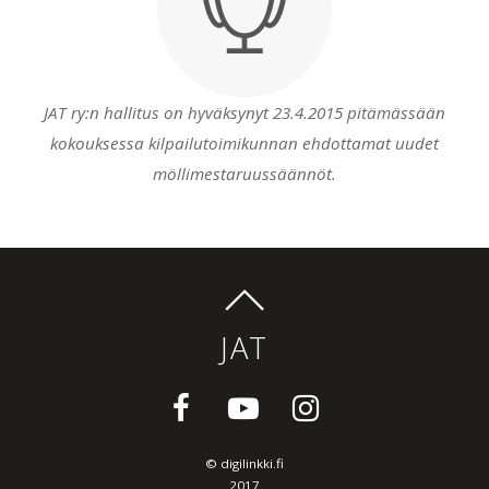
JAT ry:n hallitus on hyväksynyt 23.4.2015 pitämässään
kokouksessa kilpailutoimikunnan ehdottamat uudet
möllimestaruussäännöt.
JAT
©
digilinkki.fi
2017