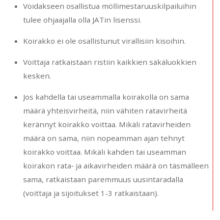
Voidakseen osallistua möllimestaruuskilpailuihin
tulee ohjaajalla olla JATin lisenssi.
Koirakko ei ole osallistunut virallisiin kisoihin.
Voittaja ratkaistaan ristiin kaikkien säkäluokkien
kesken.
Jos kahdella tai useammalla koirakolla on sama
määrä yhteisvirheitä, niin vähiten ratavirheitä
kerännyt koirakko voittaa. Mikäli ratavirheiden
määrä on sama, niin nopeamman ajan tehnyt
koirakko voittaa. Mikäli kahden tai useamman
koirakon rata‐ ja aikavirheiden määrä on täsmälleen
sama, ratkaistaan paremmuus uusintaradalla
(voittaja ja sijoitukset 1-3 ratkaistaan).