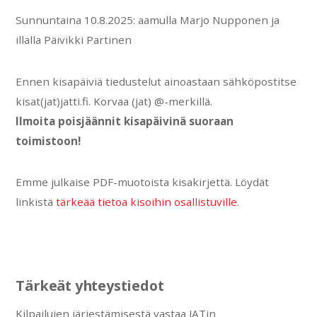
Sunnuntaina 10.8.2025: aamulla Marjo Nupponen ja
illalla Päivikki Partinen
Ennen kisapäiviä tiedustelut ainoastaan sähköpostitse
kisat(jat)jatti.fi. Korvaa (jat) @-merkillä.
Ilmoita poisjäännit kisapäivinä suoraan
toimistoon!
Emme julkaise PDF-muotoista kisakirjettä. Löydät
linkistä
tärkeää tietoa kisoihin osallistuville
.
Tärkeät yhteystiedot
Kilpailujen järjestämisestä vastaa JATin