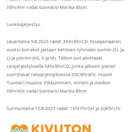
3BhrAhr-radat tuomaroi Marika Blom.
Luokkajärjestys :
Lauantaina 9.8.2025 radat: 3AhrBhrCD. Kisaajamäärän
vuoksi koirakot jaetaan kahteen ryhmään isoihin (SL ja
L) ja pieniin (XS, S ja M). Tällöin isot aloittavat
ratajärjestyksellä 3AhrBhrCD, jonka jälkeen pienet
suorittavat ratajärjestyksessä 3DCBhrAhr. Huom!
Tuomari muutos: Pikkuminien, minien ja medien
3BhrAhr-radat tuomaroi Marika Blom.
Sunnuntaina 10.8.2025 radat: 1EhrFhrGH ja 2IJKhrLhr