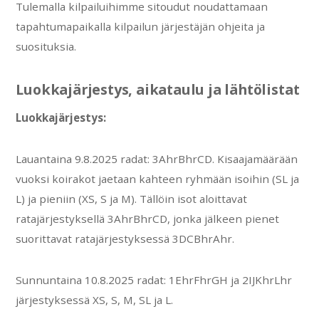
Tulemalla kilpailuihimme sitoudut noudattamaan
tapahtumapaikalla kilpailun järjestäjän ohjeita ja
suosituksia.
Luokkajärjestys, aikataulu ja lähtölistat
Luokkajärjestys:
Lauantaina 9.8.2025 radat: 3AhrBhrCD. Kisaajamäärään
vuoksi koirakot jaetaan kahteen ryhmään isoihin (SL ja
L) ja pieniin (XS, S ja M). Tällöin isot aloittavat
ratajärjestyksellä 3AhrBhrCD, jonka jälkeen pienet
suorittavat ratajärjestyksessä 3DCBhrAhr.
Sunnuntaina 10.8.2025 radat: 1EhrFhrGH ja 2IJKhrLhr
järjestyksessä XS, S, M, SL ja L.