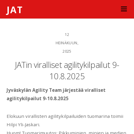
JAT
12
HEINÄKUUN,
2025
JATin viralliset agilitykilpailut 9-
10.8.2025
Jyväskylän Agility Team järjestää viralliset
agilitykilpailut 9-10.8.2025
Elokuun virallisten agilitykilpailuiden tuomarina toimii
Hilpi Yli-Jaskari.
Huom! Tuomarimuutos: Pikkuminien, minien ja medien