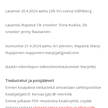
Lauantai 20.4.2024 aamu (3lk hr) Leena Ståhlberg
Lauantai iltapäivä 1lk snooker: Elina Kuikka; 2lk
snooker Jenny Rautiainen
Sunnuntai 21.4.2024 aamu: Ari Jokinen; iltapäivä: Marjo
Nupponen nupponen.marjo(jat)gmail.com
(kaikki viikonlopun talkooilmoittautumiset Marjolle)
Tiedustelut ja poisjäännit
Ennen kisapäiviä tiedustelut ainoastaan sähköpostitse
kisat(jat)jatti.fi. Korvaa (jat) @-merkillä.
Emme julkaise PDF-muotoista kisakirjettä. Löydät
linkistä tärkeää
tärkeää tietoa kisoihin osallistuville.