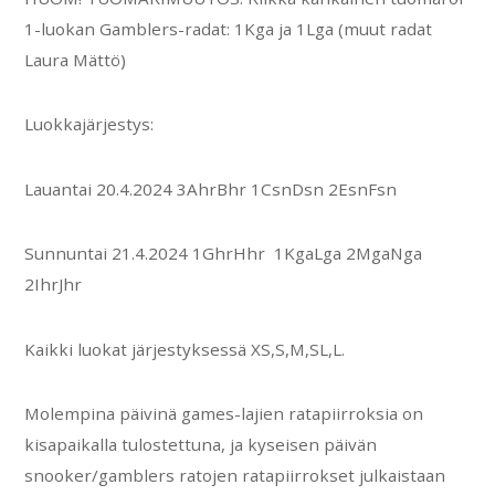
1-luokan Gamblers-radat: 1Kga ja 1Lga (muut radat
Laura Mättö)
Luokkajärjestys:
Lauantai 20.4.2024 3AhrBhr 1CsnDsn 2EsnFsn
Sunnuntai 21.4.2024 1GhrHhr 1KgaLga 2MgaNga
2IhrJhr
Kaikki luokat järjestyksessä XS,S,M,SL,L.
Molempina päivinä games-lajien ratapiirroksia on
kisapaikalla tulostettuna, ja kyseisen päivän
snooker/gamblers ratojen ratapiirrokset julkaistaan