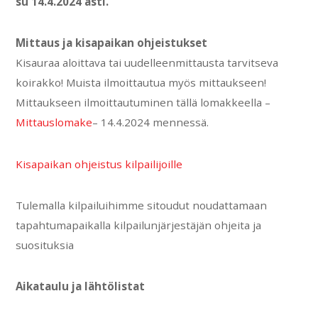
su 14.4.2024 asti.
Mittaus ja kisapaikan ohjeistukset
Kisauraa aloittava tai uudelleenmittausta tarvitseva
koirakko! Muista ilmoittautua myös mittaukseen!
Mittaukseen ilmoittautuminen tällä lomakkeella –
Mittauslomake
– 14.4.2024 mennessä.
Kisapaikan ohjeistus kilpailijoille
Tulemalla kilpailuihimme sitoudut noudattamaan
tapahtumapaikalla kilpailunjärjestäjän ohjeita ja
suosituksia
Aikataulu ja lähtölistat