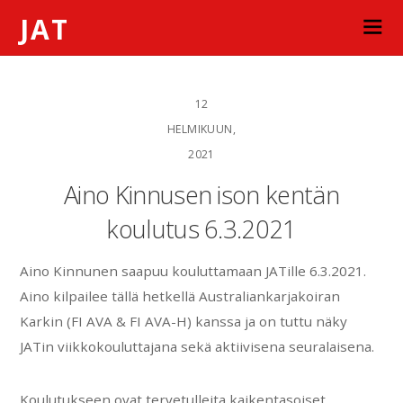
JAT
12
HELMIKUUN,
2021
Aino Kinnusen ison kentän
koulutus 6.3.2021
Aino Kinnunen saapuu kouluttamaan JATille 6.3.2021.
Aino kilpailee tällä hetkellä Australiankarjakoiran
Karkin (FI AVA & FI AVA-H) kanssa ja on tuttu näky
JATin viikkokouluttajana sekä aktiivisena seuralaisena.
Koulutukseen ovat tervetulleita kaikentasoiset