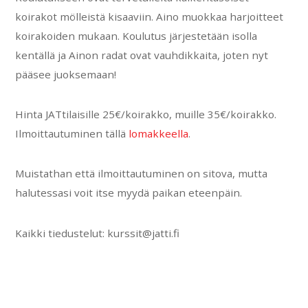
koirakot mölleistä kisaaviin. Aino muokkaa harjoitteet
koirakoiden mukaan. Koulutus järjestetään isolla
kentällä ja Ainon radat ovat vauhdikkaita, joten nyt
pääsee juoksemaan!
Hinta JATtilaisille 25€/koirakko, muille 35€/koirakko.
Ilmoittautuminen tällä
lomakkeella
.
Muistathan että ilmoittautuminen on sitova, mutta
halutessasi voit itse myydä paikan eteenpäin.
Kaikki tiedustelut: kurssit@jatti.fi