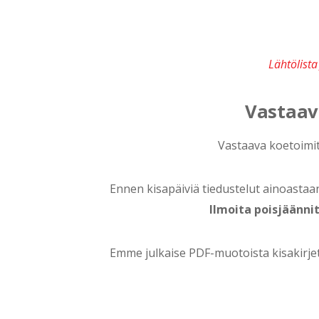
Lähtölist
Vastaav
Vastaava koetoimits
Ennen kisapäiviä tiedustelut ainoastaan s
Ilmoita poisjäänni
Emme julkaise PDF-muotoista kisakirjet