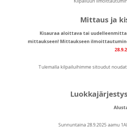
Kilpailuun ilmoittautum
Mittaus ja k
Kisauraa aloittava tai uudelleenmitt
mittaukseen! Mittaukseen ilmoittautumin
28.9.
Tulemalla kilpailuihimme sitoudut noudatt
Luokkajärjestys,
Alust
Sunnuntaina 28.9.2025 aamu 1AB