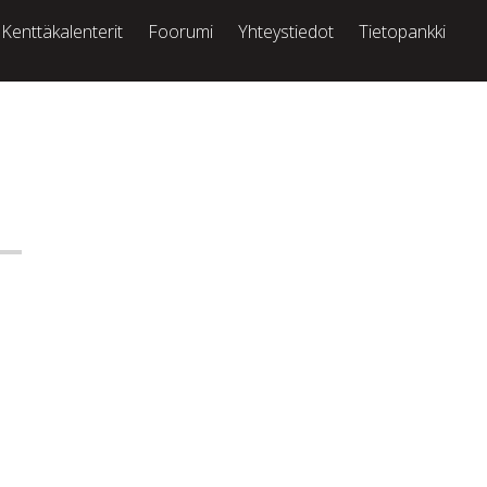
Kenttäkalenterit
Foorumi
Yhteystiedot
Tietopankki