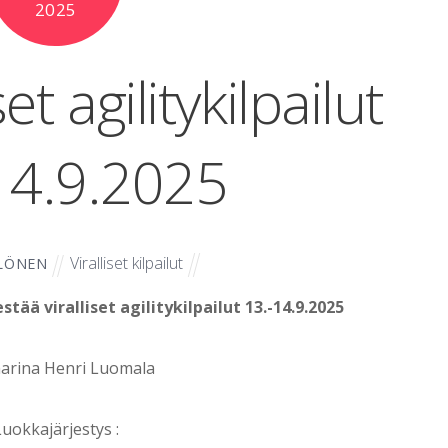
2025
set agilitykilpailut
14.9.2025
Viralliset kilpailut
LÖNEN
tää viralliset agilitykilpailut 13.-14.9.2025
rina Henri Luomala
Luokkajärjestys :