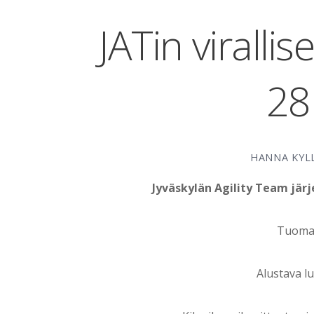
JATin viralli
28
HANNA KYL
Jyväskylän Agility Team järje
Tuomar
Alustava l