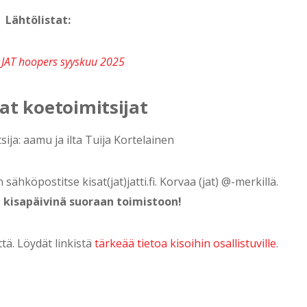
Lähtölistat:
a JAT hoopers syyskuu 2025
at koetoimitsijat
ija: aamu ja ilta Tuija Kortelainen
ähköpostitse kisat(jat)jatti.fi. Korvaa (jat) @-merkillä.
t kisapäivinä suoraan toimistoon!
tä. Löydät linkistä
tärkeää tietoa kisoihin osallistuville
.