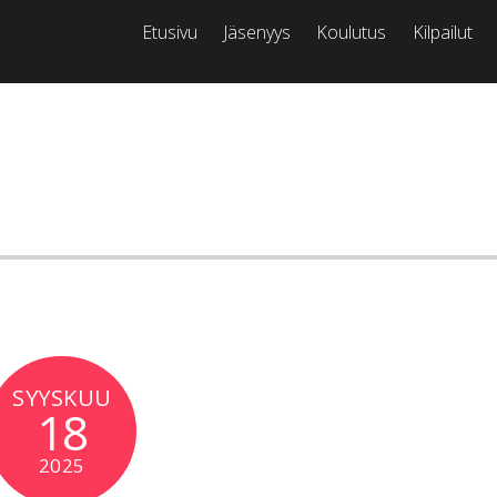
Etusivu
Jäsenyys
Koulutus
Kilpailut
SYYSKUU
18
2025