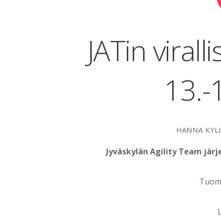
JATin viralli
13.-
HANNA KYL
Jyväskylän Agility Team järjes
Tuoma