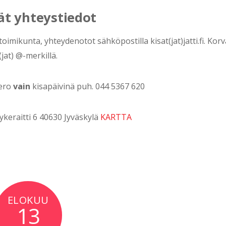
ät yhteystiedot
toimikunta, yhteydenotot sähköpostilla kisat(jat)jatti.fi. Kor
(jat) @-merkillä.
ero
vain
kisapäivinä puh. 044 5367 620
ykeraitti 6 40630 Jyväskylä
KARTTA
ELOKUU
13