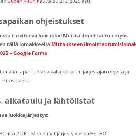
inen
uuden Kitun
kautta su 21.9.2025 asti.
isapaikan ohjeistukset
austa tarvitseva koirakko! Muista ilmoittautua myös
en tällä lomakkeella
Mittaukseen ilmoittautumisloma
2025 – Google Forms
amaan tapahtumapaikalla kilpailun järjestäjän ohjeita ja
suosituksia.
 aikataulu ja lähtölistat
ava luokkajärjestys:
C, ilta 2 DEF. Molemmat järjestyksessä HS, HO.