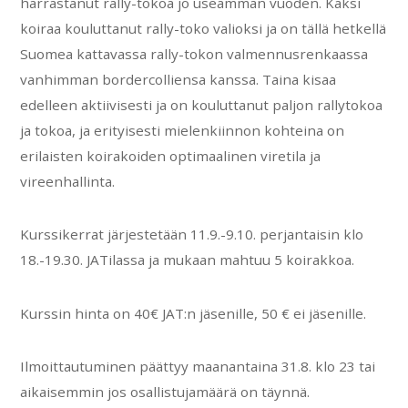
harrastanut rally-tokoa jo useamman vuoden. Kaksi
koiraa kouluttanut rally-toko valioksi ja on tällä hetkellä
Suomea kattavassa rally-tokon valmennusrenkaassa
vanhimman bordercolliensa kanssa. Taina kisaa
edelleen aktiivisesti ja on kouluttanut paljon rallytokoa
ja tokoa, ja erityisesti mielenkiinnon kohteina on
erilaisten koirakoiden optimaalinen viretila ja
vireenhallinta.
Kurssikerrat järjestetään 11.9.-9.10. perjantaisin klo
18.-19.30. JATilassa ja mukaan mahtuu 5 koirakkoa.
Kurssin hinta on 40€ JAT:n jäsenille, 50 € ei jäsenille.
Ilmoittautuminen päättyy maanantaina 31.8. klo 23 tai
aikaisemmin jos osallistujamäärä on täynnä.