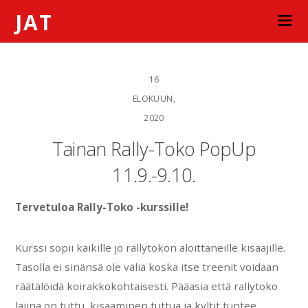
JAT
16
ELOKUUN,
2020
Tainan Rally-Toko PopUp
11.9.-9.10.
Tervetuloa Rally-Toko -kurssille!
Kurssi sopii kaikille jo rallytokon aloittaneille kisaajille.
Tasolla ei sinänsä ole väliä koska itse treenit voidaan
räätälöidä koirakkokohtaisesti. Pääasia että rallytoko
lajina on tuttu, kisaaminen tuttua ja kyltit tuntee.