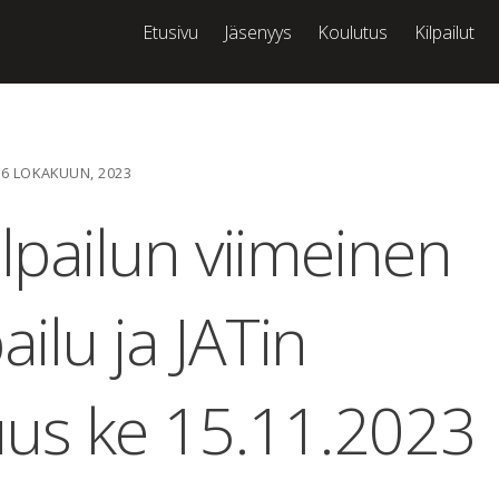
Etusivu
Jäsenyys
Koulutus
Kilpailut
26 LOKAKUUN, 2023
ilpailun viimeinen
ailu ja JATin
uus ke 15.11.2023