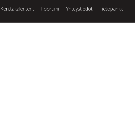
Kenttäkalenterit
Foorumi
Yhteystiedot
Tietopankki