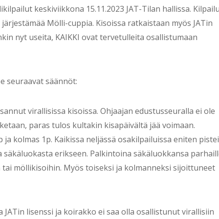
ikilpailut keskiviikkona 15.11.2023 JAT-Tilan hallissa. Kilpail
n järjestämää Mölli-cuppia. Kisoissa ratkaistaan myös JATin
in nyt useita, KAIKKI ovat tervetulleita osallistumaan
ee seuraavat säännöt:
sannut virallisissa kisoissa. Ohjaajan edustusseuralla ei ole
sketaan, paras tulos kultakin kisapäivältä jää voimaan.
p ja kolmas 1p. Kaikissa neljässä osakilpailuissa eniten piste
ta säkäluokasta erikseen. Palkintoina säkäluokkansa parhail
n tai möllikisoihin. Myös toiseksi ja kolmanneksi sijoittuneet
JATin lisenssi ja koirakko ei saa olla osallistunut virallisiin