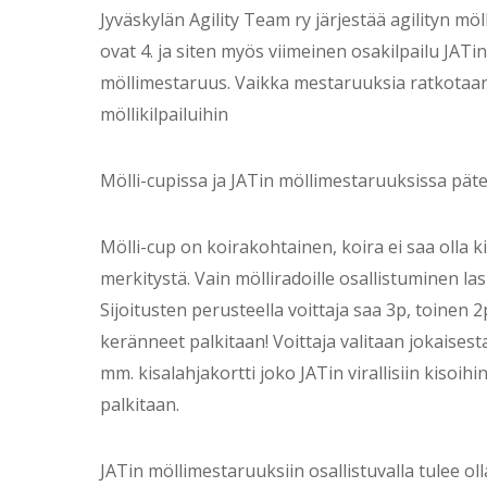
Jyväskylän Agility Team ry järjestää agilityn möll
ovat 4. ja siten myös viimeinen osakilpailu JATi
möllimestaruus. Vaikka mestaruuksia ratkotaank
möllikilpailuihin
Mölli-cupissa ja JATin möllimestaruuksissa pät
Mölli-cup on koirakohtainen, koira ei saa olla ki
merkitystä. Vain mölliradoille osallistuminen la
Sijoitusten perusteella voittaja saa 3p, toinen 2
keränneet palkitaan! Voittaja valitaan jokaises
mm. kisalahjakortti joko JATin virallisiin kisoihi
palkitaan.
JATin möllimestaruuksiin osallistuvalla tulee olla 