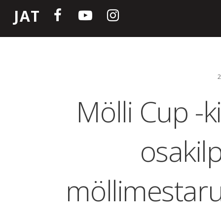
JAT
Mölli Cup -k
osakilp
möllimestar