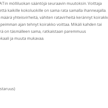
ATin mölliluokan sääntöjä seuraavin muutoksin. Voittaja
ttä kaikille kokoluokille on sama rata samalla ihanneajalla.
 määrä yhteisvirheitä, vähiten ratavirheitä kerännyt koirakk
opeimman ajan tehnyt koirakko voittaa. Mikäli kahden tai
ärä on täsmälleen sama, ratkaistaan paremmuus
pokaali ja muuta mukavaa.
estaruus)