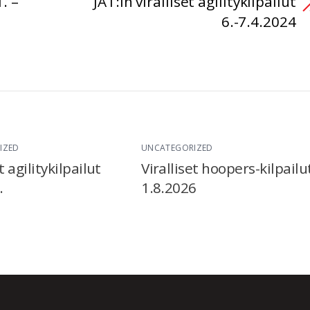
1. –
JAT:in viralliset agilitykilpailut
6.-7.4.2024
IZED
UNCATEGORIZED
t agilitykilpailut
Viralliset hoopers-kilpailu
.
1.8.2026