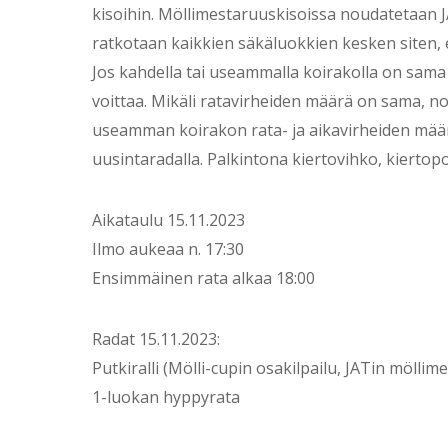
kisoihin. Möllimestaruuskisoissa noudatetaan J
ratkotaan kaikkien säkäluokkien kesken siten, e
Jos kahdella tai useammalla koirakolla on sama
voittaa. Mikäli ratavirheiden määrä on sama, n
useamman koirakon rata- ja aikavirheiden mä
uusintaradalla. Palkintona kiertovihko, kierto
Aikataulu 15.11.2023
Ilmo aukeaa n. 17:30
Ensimmäinen rata alkaa 18:00
Radat 15.11.2023:
Putkiralli (Mölli-cupin osakilpailu, JATin möllim
1-luokan hyppyrata