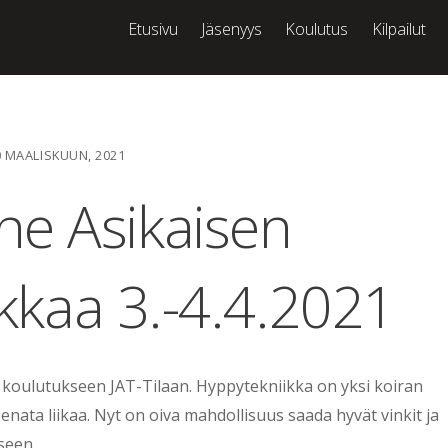
Etusivu
Jäsenyys
Koulutus
Kilpailut
0 MAALISKUUN, 2021
ne Asikaisen
kkaa 3.-4.4.2021
koulutukseen JAT-Tilaan. Hyppytekniikka on yksi koiran
reenata liikaa. Nyt on oiva mahdollisuus saada hyvät vinkit ja
seen.