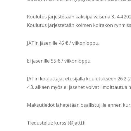
Koulutus järjestetään kaksipäiväisenä 3.-4.4.202
Koulutus järjestetään kolmen koirakon ryhmissä, 
JATin jäsenille 45 € / viikonloppu.
Ei jäsenille 55 € / viikonloppu.
JATin kouluttajat etusijalla koulutukseen 26.2-28
4.3. alkaen myös ei jäsenet voivat ilmoittautu
Maksutiedot lähetetään osallistujille ennen kur
Tiedustelut: kurssit@jatti.fi