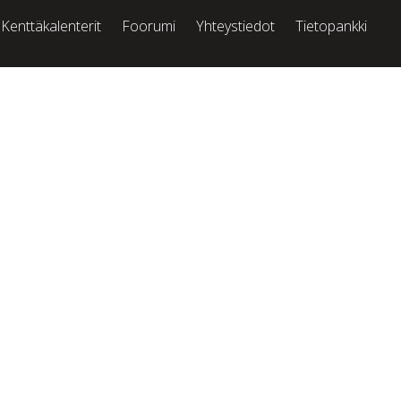
Kenttäkalenterit
Foorumi
Yhteystiedot
Tietopankki