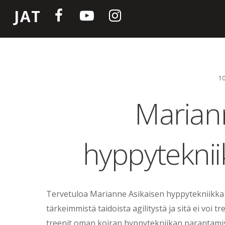
JAT
1
Marian
hyppyteknii
Tervetuloa Marianne Asikaisen hyppytekniikka 
tärkeimmistä taidoista agilitystä ja sitä ei voi t
treenit oman koiran hyppytekniikan parantami