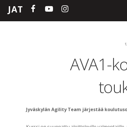
JAT
1
AVA1-ko
tou
Jyväskylän Agility Team järjestää koulutus
Kurssi on suunnattu aloitteleville valmentajill