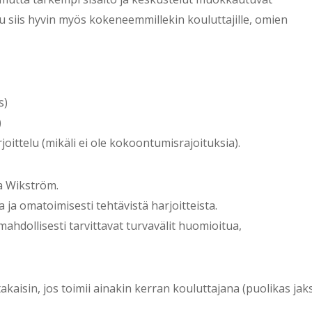
u siis hyvin myös kokeneemmillekin kouluttajille, omien
s)
)
oittelu (mikäli ei ole kokoontumisrajoituksia).
na Wikström.
ja omatoimisesti tehtävistä harjoitteista.
mahdollisesti tarvittavat turvavälit huomioitua,
aisin, jos toimii ainakin kerran kouluttajana (puolikas jak