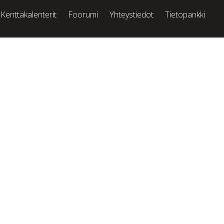
Kenttäkalenterit
Foorumi
Yhteystiedot
Tietopankki