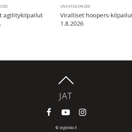
IZED
UNCATEGORIZED
t agilitykilpailut
Viralliset hoopers-kilpailu
.
1.8.2026
JAT
©
digilinkki.fi