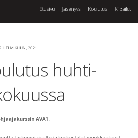
Etusivu
Jäsenyys
Koulutus
Kilpailut
2 HELMIKUUN, 2021
ulutus huhti-
kokuussa
ohjaajakurssin AVA1.
e, mutta tarkempi sisältö ja keskustelut muokkautuvat