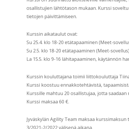
osallistujien lähtötason mukaan. Kurssi soveltu
tietojen päivittämiseen.
Kurssin aikataulut ovat:
Su 25.4. klo 18-20 etätapaaminen (Meet-sovellu
Su 2.5. klo 18-20 etätapaaminen (Meet-sovellus
La 15.5. klo 9-16 lähitapaaminen, käytännön harj
Kurssin kouluttajana toimii liittokouluttaja Tii
Kurssi koostuu ennakkotehtävistä, tapaamisista 
Kurssille mahtuu 20 osallistujaa, jotta saadaan 
Kurssi maksaa 60 €.
Jyväskylän Agility Team maksaa kurssimaksun tak
3/2021-2/2022 välisenä aikana.