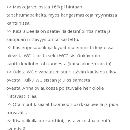
>> Maskeja voi ostaa 1€/kpl hintaan
tapahtumapaikalta, myös kangasmaskeja myynnissä
kantiinissa.
>> Kisa-alueella on saatavilla desinfiointiainetta ja
saippuan riittävyys on tarkastettu.
>> Käsienpesupaikoja löydät molemmista käytössä
olevista WC-tiloista sekä WC2 sisäänkäynnin
kautta kodinhoitohuoneesta (katso alueen kartta).
>> Odota WC:n vapautumista riittävän kaukana ulko-
ovesta. Kulku WC sisään ja ulos samasta
ovesta. Anna oviaukossa poistuvalle henkilölle
riittävästi tilaa.
>> Ota muut kisaajat huomioon parkkialueella ja pidä
turvavälit.
>> Kisapaikalla on kanttiini, josta voi ostaa pientä
syömistä.