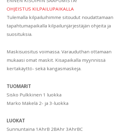
ENNEN KISOIHIN SAAPUMISTA!
OHJEISTUS KILPAILUPAIKALLA
Tulemalla kilpailuihimme sitoudut noudattamaan
tapahtumapaikalla kilpailunjärjestäjän ohjeita ja
suosituksia.
Maskisuositus voimassa. Varauduthan ottamaan
mukaasi omat maskit. Kisapaikalla myynnissä
kertakäyttö- sekä kangasmaskeja.
TUOMARIT
Sisko Pulkkinen 1 luokka
Marko Mäkelä 2- ja 3-luokka
LUOKAT
Sunnuntaina 1AhrB 2BAhr 3AhrBC