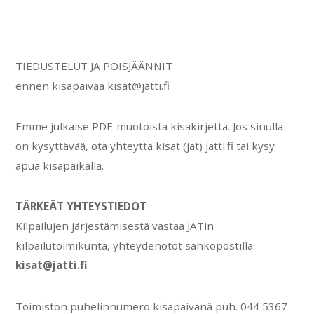
TIEDUSTELUT JA POISJÄÄNNIT
ennen kisapäivää kisat@jatti.fi
Emme julkaise PDF-muotoista kisakirjettä. Jos sinulla
on kysyttävää, ota yhteyttä kisat (jat) jatti.fi tai kysy
apua kisapaikalla.
TÄRKEÄT YHTEYSTIEDOT
Kilpailujen järjestämisestä vastaa JATin
kilpailutoimikunta, yhteydenotot sähköpostilla
kisat@jatti.fi
Toimiston puhelinnumero kisapäivänä puh. 044 5367