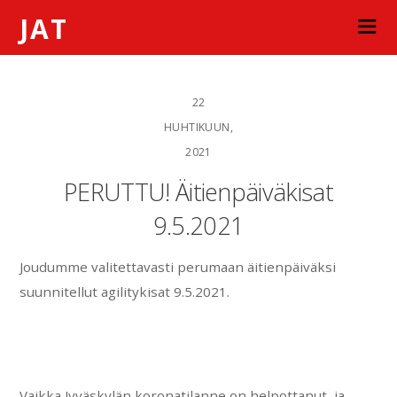
JAT
22
HUHTIKUUN,
2021
PERUTTU! Äitienpäiväkisat
9.5.2021
Joudumme valitettavasti perumaan äitienpäiväksi
suunnitellut agilitykisat 9.5.2021.
Vaikka Jyväskylän koronatilanne on helpottanut, ja