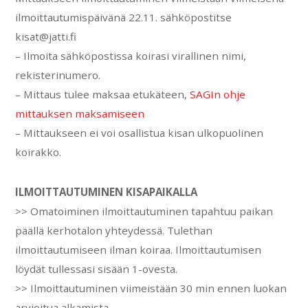
ilmoittautumispäivänä 22.11. sähköpostitse
kisat@jatti.fi
– Ilmoita sähköpostissa koirasi virallinen nimi,
rekisterinumero.
– Mittaus tulee maksaa etukäteen,
SAGIn ohje
mittauksen maksamiseen
– Mittaukseen ei voi osallistua kisan ulkopuolinen
koirakko.
ILMOITTAUTUMINEN KISAPAIKALLA
>> Omatoiminen ilmoittautuminen tapahtuu paikan
päällä kerhotalon yhteydessä. Tulethan
ilmoittautumiseen ilman koiraa. Ilmoittautumisen
löydät tullessasi sisään 1-ovesta.
>> Ilmoittautuminen viimeistään 30 min ennen luokan
arvioitua alkamista.