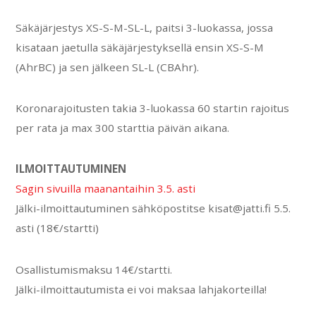
Säkäjärjestys XS-S-M-SL-L, paitsi 3-luokassa, jossa
kisataan jaetulla säkäjärjestyksellä ensin XS-S-M
(AhrBC) ja sen jälkeen SL-L (CBAhr).
Koronarajoitusten takia 3-luokassa 60 startin rajoitus
per rata ja max 300 starttia päivän aikana.
ILMOITTAUTUMINEN
Sagin sivuilla maanantaihin 3.5. asti
Jälki-ilmoittautuminen sähköpostitse kisat@jatti.fi 5.5.
asti (18€/startti)
Osallistumismaksu 14€/startti.
Jälki-ilmoittautumista ei voi maksaa lahjakorteilla!