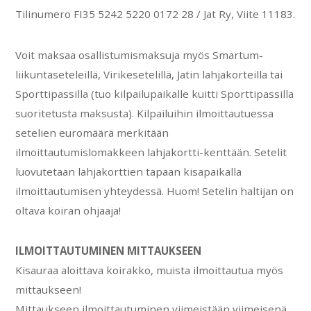
Tilinumero FI35 5242 5220 0172 28 / Jat Ry, Viite 11183.
Voit maksaa osallistumismaksuja myös Smartum-
liikuntaseteleillä, Virikesetelillä, Jatin lahjakorteilla tai
Sporttipassilla (tuo kilpailupaikalle kuitti Sporttipassilla
suoritetusta maksusta). Kilpailuihin ilmoittautuessa
setelien euromäärä merkitään
ilmoittautumislomakkeen lahjakortti-kenttään. Setelit
luovutetaan lahjakorttien tapaan kisapaikalla
ilmoittautumisen yhteydessä. Huom! Setelin haltijan on
oltava koiran ohjaaja!
ILMOITTAUTUMINEN MITTAUKSEEN
Kisauraa aloittava koirakko, muista ilmoittautua myös
mittaukseen!
Mittaukseen ilmoittautuminen viimeistään viimeisenä