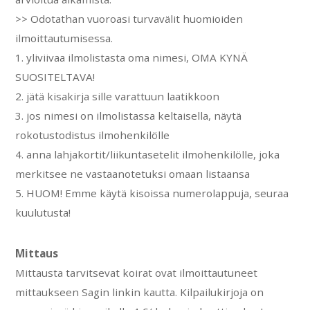
>> Odotathan vuoroasi turvavälit huomioiden
ilmoittautumisessa.
1. yliviivaa ilmolistasta oma nimesi, OMA KYNÄ
SUOSITELTAVA!
2. jätä kisakirja sille varattuun laatikkoon
3. jos nimesi on ilmolistassa keltaisella, näytä
rokotustodistus ilmohenkilölle
4. anna lahjakortit/liikuntasetelit ilmohenkilölle, joka
merkitsee ne vastaanotetuksi omaan listaansa
5. HUOM! Emme käytä kisoissa numerolappuja, seuraa
kuulutusta!
Mittaus
Mittausta tarvitsevat koirat ovat ilmoittautuneet
mittaukseen Sagin linkin kautta. Kilpailukirjoja on