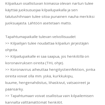
Kilpailuun osallistuvan kiimassa olevan nartun tulee
käyttää juoksusuojaa kilpailupaikalla ja sen
talutushihnaan tulee sitoa punainen nauha merkiksi
juoksuajasta. Lähtöön asetetaan matto.
Tapahtumapaikalle tulevan velvollisuudet
>> Kilpailijan tulee noudattaa kilpailun järjestäjän
ohjeita.
>> Kilpailupaikalle ei saa saapua, jos henkilöllä on
koronaviruksen oireita (THL ohje).
>> Koronavirus aiheuttaa hengitystieinfektion, jonka
oireita voivat olla mm. yskä, kurkkukipu,
kuume, hengenahdistus, lihaskivut, vatsaoireet ja
päänsärky.
>> Tapahtumaan voivat osallistua vain kilpailemisen
kannalta välttämättömät henkilöt.