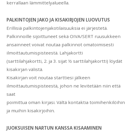
kerrallaan lämmittelyalueella.
PALKINTOJEN JAKO JA KISAKIRJOJEN LUOVUTUS
Erillisiä palkintojenjakotilaisuuksia ei järjestetä.
Palkinnoille sijoittuneet sekä OIVA/SERT ruusukkeen
ansainneet voivat noutaa palkinnot omatoimisesti
ilmoittautumispisteestä. Lahjakortti
(sarttilahjakortti, 2. ja 3. sijat ½ sarttilahjakortti) löydät
kisakirjan välistä.
Kisakirjan voit noutaa starttiesi jälkeen
ilmoittautumispisteestä, johon ne levitetään niin että
saat
poimittua oman kirjasi. Vältä kontaktia toimihenkilöihin
ja muihin kisakirjoihin.
JUOKSUISEN NARTUN KANSSA KISAAMINEN