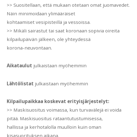
>> Suositellaan, että mukaan otetaan omat juomavedet.
Näin minimoidaan ylimääräiset
kohtaamiset vesipisteillä ja vessoissa.
>> Mikäli sairastut tai saat koronaan sopivia oireita
kilpailupäivän jälkeen, ole yhteydessä
korona-neuvontaan.
Aikataulut
julkaistaan myöhemmin
Lähtölistat
julkaistaan myöhemmin
Kilpailupaikkaa koskevat erityisjärjestelyt:
>> Maskisuositus voimassa, kun turvavälejä ei voida
pitää. Maskisuositus rataantutustumisessa,
hallissa ja kerhotalolla muulloin kuin oman
kisasuorituksen aikana.