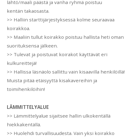
lähtö/maali päästä ja vanha ryhmä poistuu
kentän takaosasta.
>> Halliin starttijärjestyksessä kolme seuraavaa
koirakkoa.
>> Maaliin tullut koirakko poistuu hallista heti oman
suorituksensa jälkeen.
>> Tulevat ja poistuvat koirakot käyttävät eri
kulkureittejä!
>> Hallissa läsnäolo sallittu vain kisaavilla henkilöillä!
Muista pitää etäisyyttä kisakavereihin ja
toimihenkilöihin!
LÄMMITTELYALUE
>> Lämmittelyalue sijaitsee hallin ulkokentällä
hiekkakentällä.
>> Huolehdi turvallisuudesta. Vain yksi koirakko