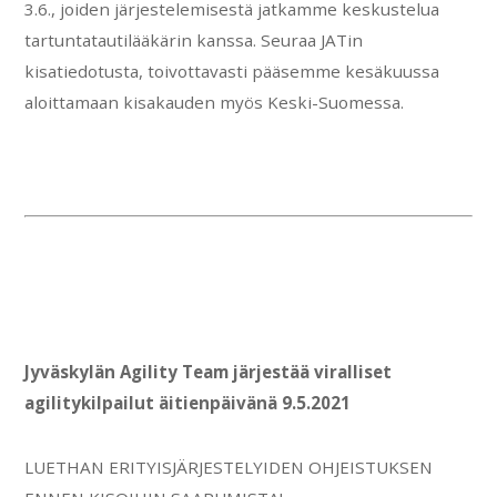
3.6., joiden järjestelemisestä jatkamme keskustelua
tartuntatautilääkärin kanssa. Seuraa JATin
kisatiedotusta, toivottavasti pääsemme kesäkuussa
aloittamaan kisakauden myös Keski-Suomessa.
Jyväskylän Agility Team järjestää viralliset
agilitykilpailut äitienpäivänä 9.5.2021
LUETHAN ERITYISJÄRJESTELYIDEN OHJEISTUKSEN