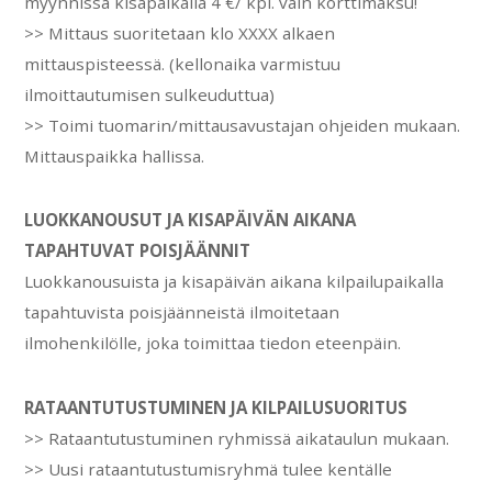
myynnissä kisapaikalla 4 €/ kpl. vain korttimaksu!
>> Mittaus suoritetaan klo XXXX alkaen
mittauspisteessä. (kellonaika varmistuu
ilmoittautumisen sulkeuduttua)
>> Toimi tuomarin/mittausavustajan ohjeiden mukaan.
Mittauspaikka hallissa.
LUOKKANOUSUT JA KISAPÄIVÄN AIKANA
TAPAHTUVAT POISJÄÄNNIT
Luokkanousuista ja kisapäivän aikana kilpailupaikalla
tapahtuvista poisjäänneistä ilmoitetaan
ilmohenkilölle, joka toimittaa tiedon eteenpäin.
RATAANTUTUSTUMINEN JA KILPAILUSUORITUS
>> Rataantutustuminen ryhmissä aikataulun mukaan.
>> Uusi rataantutustumisryhmä tulee kentälle