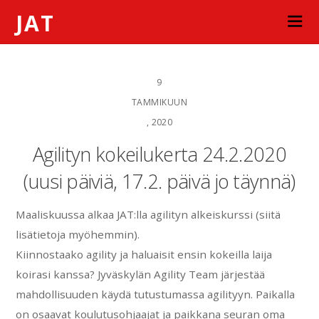
JAT
9
TAMMIKUUN
, 2020
Agilityn kokeilukerta 24.2.2020
(uusi päiviä, 17.2. päivä jo täynnä)
Maaliskuussa alkaa JAT:lla agilityn alkeiskurssi (siitä
lisätietoja myöhemmin).
Kiinnostaako agility ja haluaisit ensin kokeilla laija
koirasi kanssa? Jyväskylän Agility Team järjestää
mahdollisuuden käydä tutustumassa agilityyn. Paikalla
on osaavat koulutusohjaajat ja paikkana seuran oma