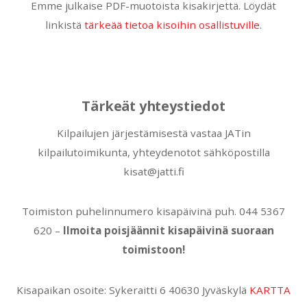
Emme julkaise PDF-muotoista kisakirjettä. Löydät
linkistä
tärkeää tietoa kisoihin osallistuville
.
Tärkeät yhteystiedot
Kilpailujen järjestämisestä vastaa JATin
kilpailutoimikunta, yhteydenotot sähköpostilla
kisat@jatti.fi
Toimiston puhelinnumero kisapäivinä puh. 044 5367
620 –
Ilmoita poisjäännit kisapäivinä suoraan
toimistoon!
Kisapaikan osoite: Sykeraitti 6 40630 Jyväskylä
KARTTA