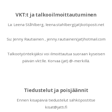
VKT:t ja talkooilmoittautuminen
La: Leena Ståhlberg, leena.stahlberg(jat)kotiposti.net
Su: Jenny Rautiainen , jenny.rautiainen(jat)hotmail.com
Talkootyöntekijäksi voi ilmoittautua suoraan kyseisen
päivän vkt:lle. Korvaa (jat) @-merkillä.
Tiedustelut ja poisjäännit
Ennen kisapäiviä tiedustelut sähköpostitse
kisat@jatti.fi