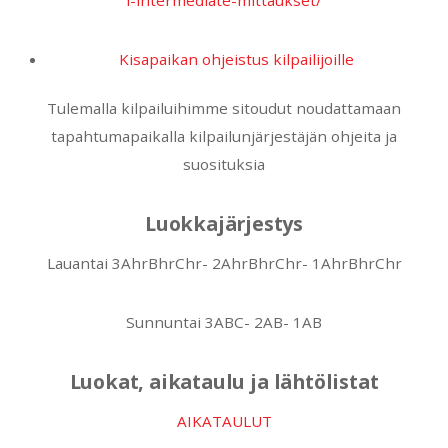
i-intermediate-mittaukset/
Kisapaikan ohjeistus kilpailijoille
Tulemalla kilpailuihimme sitoudut noudattamaan
tapahtumapaikalla kilpailunjärjestäjän ohjeita ja
suosituksia
Luokkajärjestys
Lauantai 3AhrBhrChr- 2AhrBhrChr- 1AhrBhrChr
Sunnuntai 3ABC- 2AB- 1AB
Luokat, aikataulu ja lähtölistat
AIKATAULUT