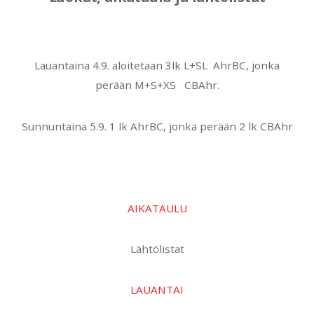
Lauantaina 4.9. aloitetaan 3lk L+SL AhrBC, jonka
perään M+S+XS CBAhr.
Sunnuntaina 5.9. 1 lk AhrBC, jonka perään 2 lk CBAhr
AIKATAULU
Lähtölistat
LAUANTAI