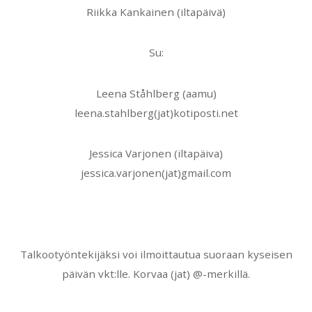
Riikka Kankainen (iltapäivä)
Su:
Leena Ståhlberg (aamu)
leena.stahlberg(jat)kotiposti.net
Jessica Varjonen (iltapäiva)
jessica.varjonen(jat)gmail.com
Talkootyöntekijäksi voi ilmoittautua suoraan kyseisen
päivän vkt:lle. Korvaa (jat) @-merkillä.