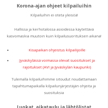
Korona-ajan ohjeet kilpailuihin
Kilpailuihin ei oteta yleisöä!
Hallissa ja kerhotalossa asioidessa käytettävä
kasvomaskia muutoin kuin kilpailusuorituksen aikana!
Kisapaikan ohjeistus kilpailijoille
Jyväskylässä voimassa olevat suositukset ja
rajoitukset (AVI ja Jyväskylän kaupunki)
Tulemalla kilpailuihimme sitoudut noudattamaan
tapahtumapaikalla kilpailunjärjestäjän ohjeita ja
suosituksia
Luokat, aikataulu ja lähtölistat