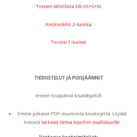
Tiistain lähtölista 3lk XS+S+M
Keskiviikko 2-luokka
Torstai 1-luokat
TIEDUSTELUT JA POISJÄÄNNIT
ennen kisapäiviä kisat@jatti.fi
Emme julkaise PDF-muotoista kisakirjettä. Löydät
linkistä
tärkeää tietoa kisoihin osallistuville
.
Vastaava koetoimitsijat: