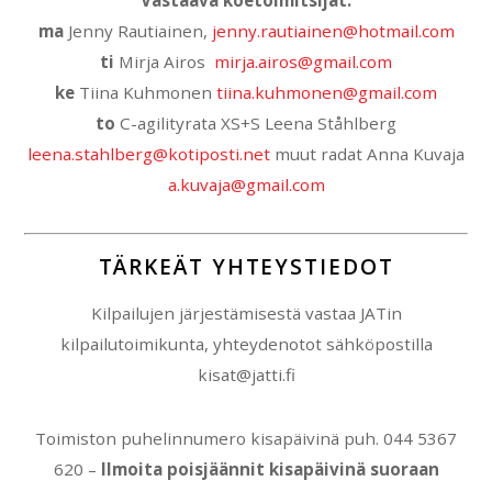
ma
Jenny Rautiainen,
jenny.rautiainen@hotmail.com
ti
Mirja Airos
mirja.airos@gmail.com
ke
Tiina Kuhmonen
tiina.kuhmonen@gmail.com
to
C-agilityrata XS+S Leena Ståhlberg
leena.stahlberg@kotiposti.net
muut radat Anna Kuvaja
a.kuvaja@gmail.com
TÄRKEÄT YHTEYSTIEDOT
Kilpailujen järjestämisestä vastaa JATin
kilpailutoimikunta, yhteydenotot sähköpostilla
kisat@jatti.fi
Toimiston puhelinnumero kisapäivinä puh. 044 5367
620 –
Ilmoita poisjäännit kisapäivinä suoraan