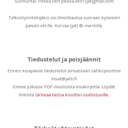
Sunnuntai: Pekka Ilen pekka.ilen1(jat)gmail.com
Talkootyöntekijäksi voi ilmoittautua suoraan kyseisen
päivän vkt:lle. Korvaa (jat) @-merkillä.
Tiedustelut ja poisjäännit
Ennen kisapäiviä tiedustelut ainoastaan sähköpostitse
kisat@jatti.fi
Emme julkaise PDF-muotoista kisakirjettä. Löydät
linkistä
tärkeää tietoa kisoihin osallistuville
.