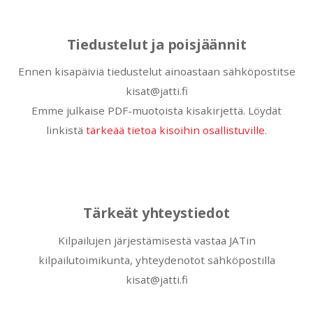
Tiedustelut ja poisjäännit
Ennen kisapäiviä tiedustelut ainoastaan sähköpostitse
kisat@jatti.fi
Emme julkaise PDF-muotoista kisakirjettä. Löydät
linkistä
tärkeää tietoa kisoihin osallistuville
.
Tärkeät yhteystiedot
Kilpailujen järjestämisestä vastaa JATin
kilpailutoimikunta, yhteydenotot sähköpostilla
kisat@jatti.fi