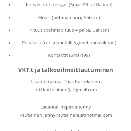
Kehyksetön rengas (Smart99 tai Galican)
Muuri (pehmomuuri, Galican)
Pituus (pehmopituus 4 palaa, Galican)
Pujottelu (runko metalli Agimet, muovikepit)
Kontaktit (Smart99)
VKT:t ja talkooilmoittautuminen
Lauantai aamu: Tuija Kortelainen
titti.kortelainen(jat)gmail.com
Lauantai iltapäivä: Jenny
Rautiainen jenny.rautiainen(jat)hotmail.com