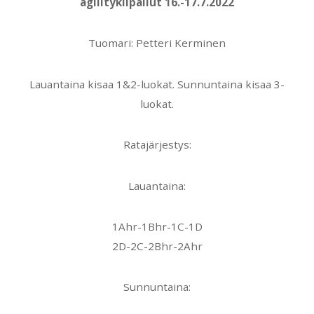
agilitykilpailut 16.-17.7.2022
Tuomari: Petteri Kerminen
Lauantaina kisaa 1&2-luokat. Sunnuntaina kisaa 3-
luokat.
Ratajärjestys:
Lauantaina:
1Ahr-1Bhr-1C-1D
2D-2C-2Bhr-2Ahr
Sunnuntaina: