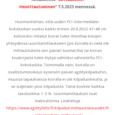
ilmoittautuminen”
7.5.2023 mennessä.
Huomioittehan, että uuden FCI Intermediate-
kokoluokan vuoksi kaikki ennen 20.9.2022 47-48 cm
kokoisiksi mitatut koirat tulee ilmoittaa kisojen
yhteydessä uusintamittaukseen (jos koiralla ei vielä ole
mittaustulosta sen päivän tuomarilta) tai koiran
kisakirjasta tulee löytyä valmiiksi vahvistettu FCI-
kokoluokka. Toimimalla näin, koiralla on
osallistumisoikeus kyseisen päivän agilitykilpailuihin,
muussa tapauksessa koiralla ei ole kilpailuoikeutta, ja
se suljetaan pois kilpailuista. Tämä koskee kaikkia
tasoluokkia: 1-3 lk. Uusintamittaukset ovat
maksuttomia. Lisätietoja:
https://www.agilityliitto.fi/kilpailut/mittaustilaisuudet/fc