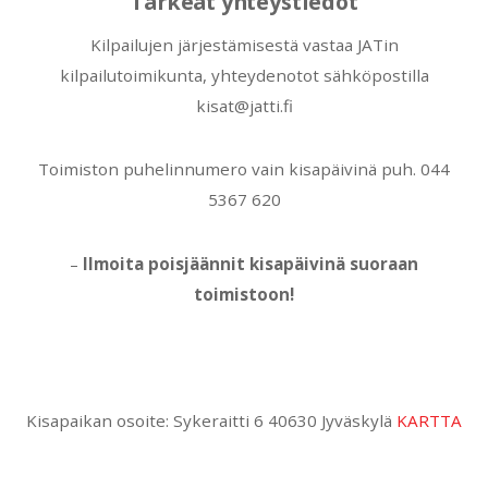
Tärkeät yhteystiedot
Kilpailujen järjestämisestä vastaa JATin
kilpailutoimikunta, yhteydenotot sähköpostilla
kisat@jatti.fi
Toimiston puhelinnumero vain kisapäivinä puh. 044
5367 620
–
Ilmoita poisjäännit kisapäivinä suoraan
toimistoon!
Kisapaikan osoite: Sykeraitti 6 40630 Jyväskylä
KARTTA