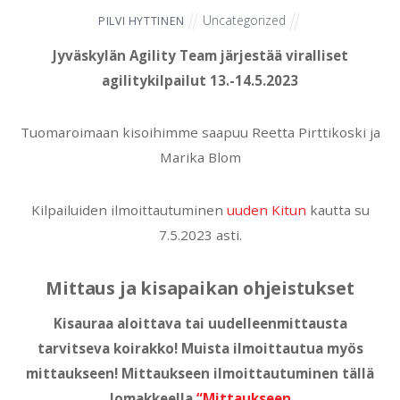
Uncategorized
PILVI HYTTINEN
Jyväskylän Agility Team järjestää viralliset
agilitykilpailut 13.-14.5.2023
Tuomaroimaan kisoihimme saapuu Reetta Pirttikoski ja
Marika Blom
Kilpailuiden ilmoittautuminen
uuden Kitun
kautta su
7.5.2023 asti.
Mittaus ja kisapaikan ohjeistukset
Kisauraa aloittava tai uudelleenmittausta
tarvitseva koirakko! Muista ilmoittautua myös
mittaukseen! Mittaukseen ilmoittautuminen tällä
lomakkeella
“Mittaukseen