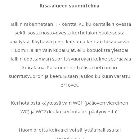
Kisa-alueen suunnitelma
Halliin rakennetaan 1- kenttä. Kulku kentälle 1 ovesta
sekä isosta nosto-ovesta kerhotalon puoleisesta
päädystä. Käytössä pieni katsomo kentän takaosassa.
Huom: Halliin vain kilpailujat, ei ulkopuolista yleisöä!
Halliin odottamaan suoritusvuoroaan kolme seuraavaa
koirakkoa. Poistuminen hallista heti oman
suoritusvuoron jälkeen. Sisään ja ulos kulkuun varattu
eri ovet.
Kerhotalosta käytössä vain WC1 (pääoven viereinen
WC) ja WC2 (kulku kerhotalon päätyovesta).
Huomio, että koiraa ei voi säilyttää hallissa tai
kerhotalossa.