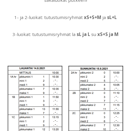
säkäluokat putkeen!
1- ja 2-luokat: tutustumisryhmät
xS+S+M
ja
sL+L
3-luokat: tutustumisryhmät la
sL ja L
su
xS+S ja M