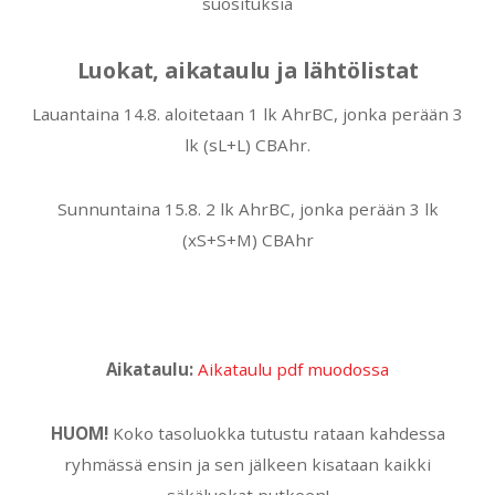
suosituksia
Luokat, aikataulu ja lähtölistat
Lauantaina 14.8. aloitetaan 1 lk AhrBC, jonka perään 3
lk (sL+L) CBAhr.
Sunnuntaina 15.8. 2 lk AhrBC, jonka perään 3 lk
(xS+S+M) CBAhr
Aikataulu:
Aikataulu pdf muodossa
HUOM!
Koko tasoluokka tutustu rataan kahdessa
ryhmässä ensin ja sen jälkeen kisataan kaikki