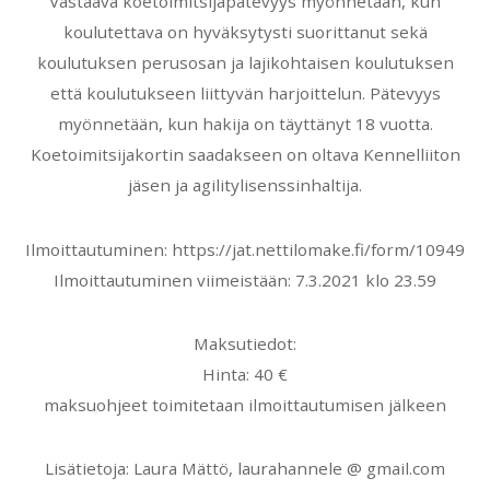
Vastaava koetoimitsijapätevyys myönnetään, kun
koulutettava on hyväksytysti suorittanut sekä
koulutuksen perusosan ja lajikohtaisen koulutuksen
että koulutukseen liittyvän harjoittelun. Pätevyys
myönnetään, kun hakija on täyttänyt 18 vuotta.
Koetoimitsijakortin saadakseen on oltava Kennelliiton
jäsen ja agilitylisenssinhaltija.
Ilmoittautuminen: https://jat.nettilomake.fi/form/10949
Ilmoittautuminen viimeistään: 7.3.2021 klo 23.59
Maksutiedot:
Hinta: 40 €
maksuohjeet toimitetaan ilmoittautumisen jälkeen
Lisätietoja: Laura Mättö, laurahannele @ gmail.com