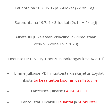
Lauantaina 18.7. 3x 1- ja 2-luokat (2x hr + agi)
Sunnuntaina 19.7. 4 x 3-luokat (2x hr + 2x agi)
Aikataulu julkaistaan kisaviikolla (viimeistään
keskiviikkona 15.7.2020)
Tiedustelut: Pilvi Hyttinen/Ria Isokangas kisat@jatti.fi
Emme julkaise PDF-muotoista kisakirjettä. Löydät
linkistä
tärkeää tietoa kisoihin osallistuville
.
Lähtölista julkaistu
AIKATAULU
Lähtölistat julkaistu
Lauantai
ja
Sunnuntai