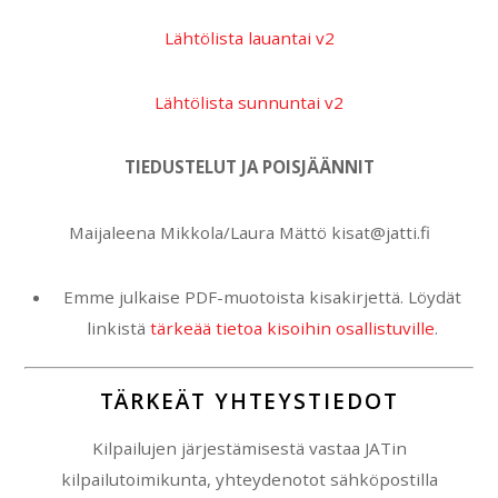
Lähtölista lauantai v2
Lähtölista sunnuntai v2
TIEDUSTELUT JA POISJÄÄNNIT
Maijaleena Mikkola/Laura Mättö kisat@jatti.fi
Emme julkaise PDF-muotoista kisakirjettä. Löydät
linkistä
tärkeää tietoa kisoihin osallistuville
.
TÄRKEÄT YHTEYSTIEDOT
Kilpailujen järjestämisestä vastaa JATin
kilpailutoimikunta, yhteydenotot sähköpostilla