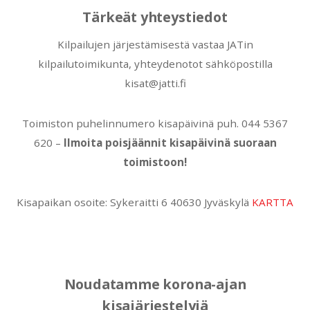
Tärkeät yhteystiedot
Kilpailujen järjestämisestä vastaa JATin
kilpailutoimikunta, yhteydenotot sähköpostilla
kisat@jatti.fi
Toimiston puhelinnumero kisapäivinä puh. 044 5367
620 –
Ilmoita poisjäännit kisapäivinä suoraan
toimistoon!
Kisapaikan osoite: Sykeraitti 6 40630 Jyväskylä
KARTTA
Noudatamme korona-ajan
kisajärjestelyjä