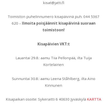
kisat@jatti.fi
Toimiston puhelinnumero kisapäivinä puh. 044 5367
620 –
Ilmoita poisjäännit kisapäivinä suoraan
toimistoon!
Kisapäivien VKT:t
Lauantai 29.8.: aamu Tiia Pellonpää, ilta Tuija
Kortelainen
Sunnuntai 30.8.: aamu Leena Ståhlberg, ilta Aino
Kinnunen
Kisapaikan osoite: Sykeraitti 6 40630 Jyväskylä
KARTTA