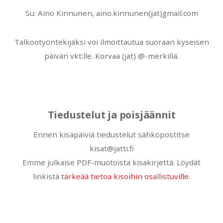
Su: Aino Kinnunen, aino.kinnunen(jat)gmail.com
Talkootyöntekijäksi voi ilmoittautua suoraan kyseisen
päivän vkt:lle. Korvaa (jat) @-merkillä.
Tiedustelut ja poisjäännit
Ennen kisapäiviä tiedustelut sähköpostitse
kisat@jatti.fi
Emme julkaise PDF-muotoista kisakirjettä. Löydät
linkistä
tärkeää tietoa kisoihin osallistuville
.