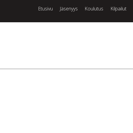
Etusivu
Jäsenyys
Koulutus
Kilpailut