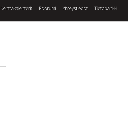
Kenttäkalenterit
Foorumi
Yhteystiedot
Tietopankki