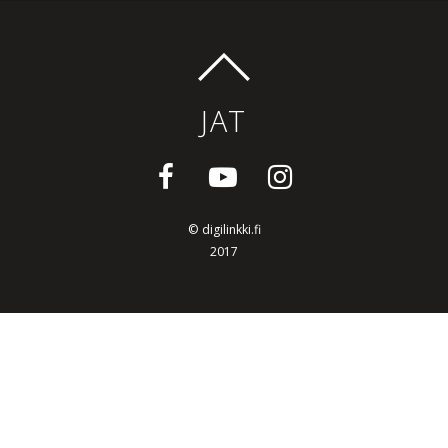
JAT
©
digilinkki.fi
2017