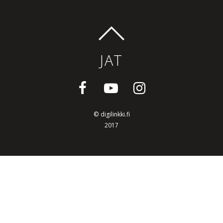
JAT
©
digilinkki.fi
2017