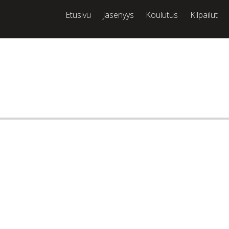
Etusivu
Jäsenyys
Koulutus
Kilpailut