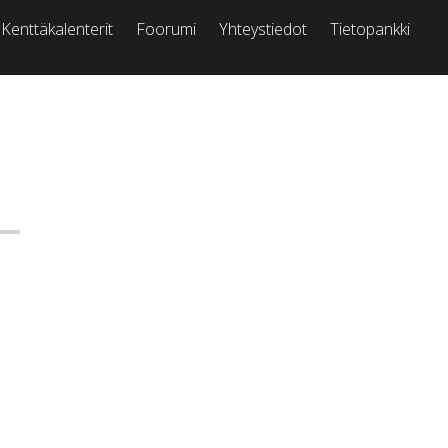
Kenttäkalenterit
Foorumi
Yhteystiedot
Tietopankki