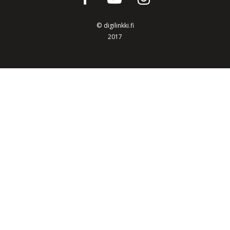
©
digilinkki.fi
2017