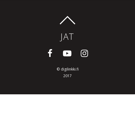
JAT
©
digilinkki.fi
2017