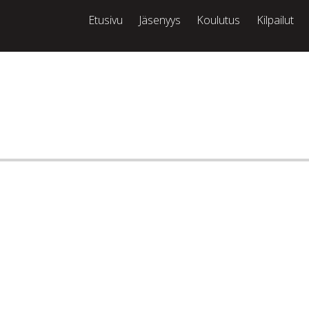
Etusivu
Jäsenyys
Koulutus
Kilpailut