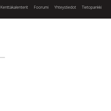
Kenttäkalenterit
Foorumi
Yhteystiedot
Tietopankki