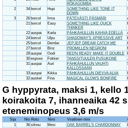
RÓKAGOMBA
2
34
borcol
Hupi
SOMETHING LIKE TONE IT
DOWN
3
26
borcol
Irma
PÄTEVÄSTI PÄSMÄRI
21
borcol
Easy
SOMETHING LIKE QUICK
THINKER
22
auspai
Karla
PÄHKÄHULLUN KAHVA EDELLÄ
24
borcol
Ulpu
SHADOWAY'S XPRESSIVE ART
25
borcol
Dembe
JEPJEP DREAM CATCH ME
27
borcol
Binz
PROMILLEN NEGRONI
28
auspai
Oodi
RED'N READY MAKE IT DOUBLE
30
espves
Fokker
TANSSITUULEN PUSUKONE
31
auspai
Auri
PÄHKÄHULLUN VAUHTI
KALLOSSAAN
33
auspai
Kikka
PÄHKÄHULLUN DIEVVA ALVA
32
auskel
Fina
MAGICAL GLOW'S BONFIRE
G hyppyrata, maksi 1, kello 
koirakoita 7, ihanneaika 42 
eteneminopeus 3,6 m/s
Sija
Nro
Rotu
Nimi
Virallinen nimi
1
36
silnou
Mesi
OAK BARREL'S CHARDONNAY