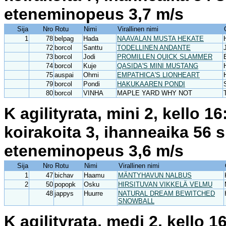
eteneminopeus 3,7 m/s
Sija
Nro
Rotu
Nimi
Virallinen nimi
1
78
belpag
Hada
NAAVALAN MUSTA HEKATE
72
borcol
Santtu
TODELLINEN ANDANTE
73
borcol
Jodi
PROMILLEN QUICK SLAMMER
74
borcol
Kuje
QASIDA'S MINI MUSTANG
75
auspai
Ohmi
EMPATHICA'S LIONHEART
79
borcol
Pondi
HAKUKAAREN PONDI
80
borcol
VINHA
MAPLE YARD WHY NOT
K agilityrata, mini 2, kello 
koirakoita 3, ihanneaika 56 
eteneminopeus 3,6 m/s
Sija
Nro
Rotu
Nimi
Virallinen nimi
1
47
bichav
Haamu
MÄNTYHAVUN NALBUS
2
50
popopk
Osku
HIRSITUVAN VIKKELÄ VELMU
48
jappys
Huurre
NATURAL DREAM BEWITCHED
SNOWBALL
K agilityrata, medi 2, kello 