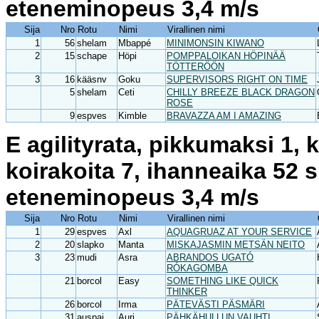
eteneminopeus 3,4 m/s
Sija
Nro
Rotu
Nimi
Virallinen nimi
1
56
shelam
Mbappé
MINIMONSIN KIWANO
2
15
schape
Höpi
POMPPALOIKAN HÖPINÄÄ
TÖTTERÖÖN
3
16
kääsnv
Goku
SUPERVISORS RIGHT ON TIME
5
shelam
Ceti
CHILLY BREEZE BLACK DRAGON
ROSE
9
espves
Kimble
BRAVAZZA AM I AMAZING
E agilityrata, pikkumaksi 1, 
koirakoita 7, ihanneaika 52 
eteneminopeus 3,4 m/s
Sija
Nro
Rotu
Nimi
Virallinen nimi
1
29
espves
Axl
AQUAGRUAZ AT YOUR SERVICE
2
20
slapko
Manta
MISKAJASMIN METSÄN NEITO
3
23
mudi
Asra
ABRANDOS UGATÓ
RÓKAGOMBA
21
borcol
Easy
SOMETHING LIKE QUICK
THINKER
26
borcol
Irma
PÄTEVÄSTI PÄSMÄRI
31
auspai
Auri
PÄHKÄHULLUN VAUHTI