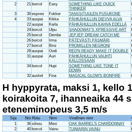
2
21
borcol
Easy
SOMETHING LIKE QUICK
THINKER
3
30
espves
Fokker
TANSSITUULEN PUSUKONE
4
33
auspai
Kikka
PÄHKÄHULLUN DIEVVA ALVA
22
auspai
Karla
PÄHKÄHULLUN KAHVA EDELLÄ
24
borcol
Ulpu
SHADOWAY'S XPRESSIVE ART
25
borcol
Dembe
JEPJEP DREAM CATCH ME
26
borcol
Irma
PÄTEVÄSTI PÄSMÄRI
27
borcol
Binz
PROMILLEN NEGRONI
28
auspai
Oodi
RED'N READY MAKE IT DOUBLE
31
auspai
Auri
PÄHKÄHULLUN VAUHTI
KALLOSSAAN
34
borcol
Hupi
SOMETHING LIKE TONE IT
DOWN
32
auskel
Fina
MAGICAL GLOW'S BONFIRE
H hyppyrata, maksi 1, kello 
koirakoita 7, ihanneaika 44 
eteneminopeus 3,5 m/s
Sija
Nro
Rotu
Nimi
Virallinen nimi
1
36
silnou
Mesi
OAK BARREL'S CHARDONNAY
2
40
borcol
Vainu
TUIMARIN VAINU