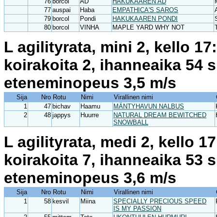
76
borcol
AD
HAKUKAAREN AD
77
auspai
Haba
EMPATHICA'S SAROS
79
borcol
Pondi
HAKUKAAREN PONDI
80
borcol
VINHA
MAPLE YARD WHY NOT
L agilityrata, mini 2, kello 1
koirakoita 2, ihanneaika 54 
eteneminopeus 3,5 m/s
Sija
Nro
Rotu
Nimi
Virallinen nimi
1
47
bichav
Haamu
MÄNTYHAVUN NALBUS
2
48
jappys
Huurre
NATURAL DREAM BEWITCHED
SNOWBALL
L agilityrata, medi 2, kello 
koirakoita 7, ihanneaika 53 
eteneminopeus 3,6 m/s
Sija
Nro
Rotu
Nimi
Virallinen nimi
1
58
kesvil
Miina
SPECIALLY PRECIOUS SPEED
IS MY PASSION