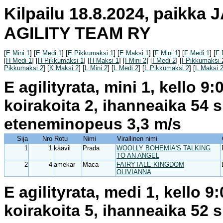
Kilpailu 18.8.2024, paikka
AGILITY TEAM RY
[
E Mini 1
] [
E Medi 1
] [
E Pikkumaksi 1
] [
E Maksi 1
] [
F Mini 1
] [
F Medi 1
] [
F 
[
H Medi 1
] [
H Pikkumaksi 1
] [
H Maksi 1
] [
I Mini 2
] [
I Medi 2
] [
I Pikkumaksi 
Pikkumaksi 2
] [
K Maksi 2
] [
L Mini 2
] [
L Medi 2
] [
L Pikkumaksi 2
] [
L Maksi 
E agilityrata, mini 1, kello 9
koirakoita 2, ihanneaika 54 
eteneminopeus 3,3 m/s
Sija
Nro
Rotu
Nimi
Virallinen nimi
1
1
käävil
Prada
WOOLLY BOHEMIA'S TALKING
TO AN ANGEL
2
4
amekar
Maca
FAIRYTALE KINGDOM
OLIVIANNA
E agilityrata, medi 1, kello 
koirakoita 5, ihanneaika 52 