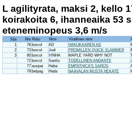
L agilityrata, maksi 2, kello
koirakoita 6, ihanneaika 53 
eteneminopeus 3,6 m/s
Sija
Nro
Rotu
Nimi
Virallinen nimi
1
76
borcol
AD
HAKUKAAREN AD
2
73
borcol
Jodi
PROMILLEN QUICK SLAMMER
3
80
borcol
VINHA
MAPLE YARD WHY NOT
72
borcol
Santtu
TODELLINEN ANDANTE
77
auspai
Haba
EMPATHICA'S SAROS
78
belpag
Hada
NAAVALAN MUSTA HEKATE