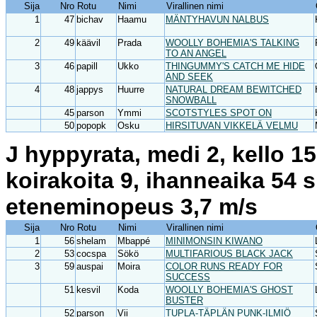
Sija
Nro
Rotu
Nimi
Virallinen nimi
1
47
bichav
Haamu
MÄNTYHAVUN NALBUS
2
49
käävil
Prada
WOOLLY BOHEMIA'S TALKING
TO AN ANGEL
3
46
papill
Ukko
THINGUMMY'S CATCH ME HIDE
AND SEEK
4
48
jappys
Huurre
NATURAL DREAM BEWITCHED
SNOWBALL
45
parson
Ymmi
SCOTSTYLES SPOT ON
50
popopk
Osku
HIRSITUVAN VIKKELÄ VELMU
J hyppyrata, medi 2, kello 1
koirakoita 9, ihanneaika 54 
eteneminopeus 3,7 m/s
Sija
Nro
Rotu
Nimi
Virallinen nimi
1
56
shelam
Mbappé
MINIMONSIN KIWANO
2
53
cocspa
Sökö
MULTIFARIOUS BLACK JACK
3
59
auspai
Moira
COLOR RUNS READY FOR
SUCCESS
51
kesvil
Koda
WOOLLY BOHEMIA'S GHOST
BUSTER
52
parson
Vii
TUPLA-TÄPLÄN PUNK-ILMIÖ