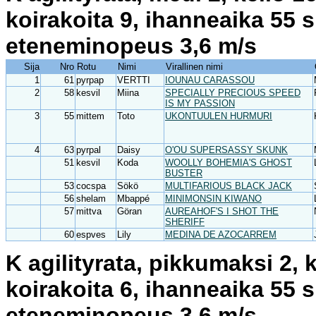
koirakoita 9, ihanneaika 55 
eteneminopeus 3,6 m/s
Sija
Nro
Rotu
Nimi
Virallinen nimi
1
61
pyrpap
VERTTI
IOUNAU CARASSOU
2
58
kesvil
Miina
SPECIALLY PRECIOUS SPEED
IS MY PASSION
3
55
mittem
Toto
UKONTUULEN HURMURI
4
63
pyrpal
Daisy
O'OU SUPERSASSY SKUNK
51
kesvil
Koda
WOOLLY BOHEMIA'S GHOST
BUSTER
53
cocspa
Sökö
MULTIFARIOUS BLACK JACK
56
shelam
Mbappé
MINIMONSIN KIWANO
57
mittva
Göran
AUREAHOF'S I SHOT THE
SHERIFF
60
espves
Lily
MEDINA DE AZOCARREM
K agilityrata, pikkumaksi 2, 
koirakoita 6, ihanneaika 55 
eteneminopeus 3,6 m/s