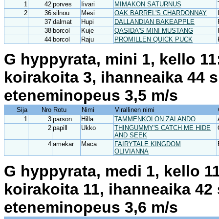
1
42
porves
Iivari
MIMAKON SATURNUS
2
36
silnou
Mesi
OAK BARREL'S CHARDONNAY
37
dalmat
Hupi
DALLANDIAN BAKEAPPLE
38
borcol
Kuje
QASIDA'S MINI MUSTANG
44
borcol
Raju
PROMILLEN QUICK PUCK
G hyppyrata, mini 1, kello 1
koirakoita 3, ihanneaika 44 
eteneminopeus 3,5 m/s
Sija
Nro
Rotu
Nimi
Virallinen nimi
1
3
parson
Hilla
TAMMENKOLON ZALANDO
2
papill
Ukko
THINGUMMY'S CATCH ME HIDE
AND SEEK
4
amekar
Maca
FAIRYTALE KINGDOM
OLIVIANNA
G hyppyrata, medi 1, kello 1
koirakoita 11, ihanneaika 42
eteneminopeus 3,6 m/s