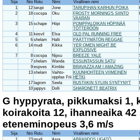
Sija
Nro
Rotu
Nimi
Virallinen nimi
1
12
tarupi
Jone
TARUPIHAN KARHUN POIKA
2
18
cocspa
Oku
FROSTY MORNING'S SIINTO
VAARAN
3
15
schape
Höpi
POMPPALOIKAN HÖPINÄÄ
TÖTTERÖÖN
4
11
kesvil
Elsa
OLD PAL RUNNING FREE
5
6
shelam
Halti
PÄÄTTYMÄTÖN REGGAE
6
14
mudi
Kikka
YER OMEN MIGHT BE
EXPLOSIVE
7
8
cocspa
Nipsu
BREEZE YALE
7
shelam
Wanda
ESSUNTASSUN SATU
9
espves
Kimble
BRAVAZZA AM I AMAZING
13
shelam
Vaihto-
KUUNHOHTEEN VIIMEINEN
oppilas Frii
HETKI
17
lagrom
Seela
RUSTIIKIN SYLIIN SYNTYNYT
10
jappys
Dolli
SHARONETT BEATRIX
G hyppyrata, pikkumaksi 1, k
koirakoita 12, ihanneaika 42
eteneminopeus 3,6 m/s
Sija
Nro
Rotu
Nimi
Virallinen nimi
1
23
mudi
Asra
ABRANDOS UGATÓ