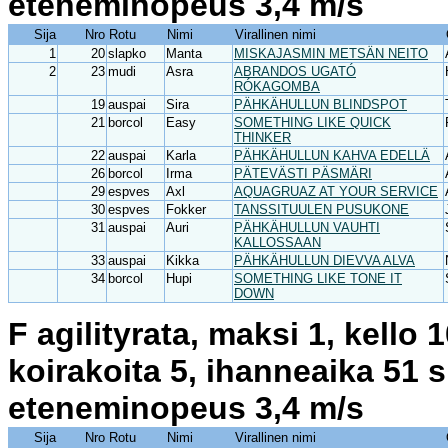
eteneminopeus 3,4 m/s
Sija
Nro
Rotu
Nimi
Virallinen nimi
1
20
slapko
Manta
MISKAJASMIN METSÄN NEITO
2
23
mudi
Asra
ABRANDOS UGATÓ
RÓKAGOMBA
19
auspai
Sira
PÄHKÄHULLUN BLINDSPOT
21
borcol
Easy
SOMETHING LIKE QUICK
THINKER
22
auspai
Karla
PÄHKÄHULLUN KAHVA EDELLÄ
26
borcol
Irma
PÄTEVÄSTI PÄSMÄRI
29
espves
Axl
AQUAGRUAZ AT YOUR SERVICE
30
espves
Fokker
TANSSITUULEN PUSUKONE
31
auspai
Auri
PÄHKÄHULLUN VAUHTI
KALLOSSAAN
33
auspai
Kikka
PÄHKÄHULLUN DIEVVA ALVA
34
borcol
Hupi
SOMETHING LIKE TONE IT
DOWN
F agilityrata, maksi 1, kello
koirakoita 5, ihanneaika 51 
eteneminopeus 3,4 m/s
Sija
Nro
Rotu
Nimi
Virallinen nimi