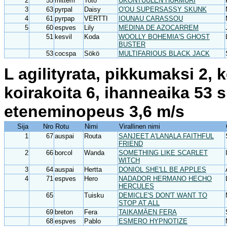
2
55
mittem
Toto
UKONTUULEN HURMURI
3
63
pyrpal
Daisy
O'OU SUPERSASSY SKUNK
4
61
pyrpap
VERTTI
IOUNAU CARASSOU
5
60
espves
Lily
MEDINA DE AZOCARREM
51
kesvil
Koda
WOOLLY BOHEMIA'S GHOST
BUSTER
53
cocspa
Sökö
MULTIFARIOUS BLACK JACK
L agilityrata, pikkumaksi 2, 
koirakoita 6, ihanneaika 53 
eteneminopeus 3,6 m/s
Sija
Nro
Rotu
Nimi
Virallinen nimi
1
67
auspai
Routa
SANJEET A'LANALA FAITHFUL
FRIEND
2
66
borcol
Wanda
SOMETHING LIKE SCARLET
WITCH
3
64
auspai
Hertta
DONIOL SHE'LL BE APPLES
4
71
espves
Hero
NADADOR HERMANO HECHO
HERCULES
65
Tuisku
DEMICLE'S DON'T WANT TO
STOP AT ALL
69
breton
Fera
TAIKAMÄEN FERA
68
espves
Pablo
ESMERO HYPNOTIZE