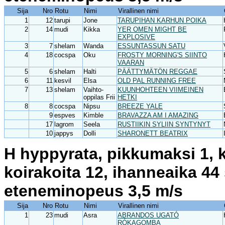
Sija
Nro
Rotu
Nimi
Virallinen nimi
1
12
tarupi
Jone
TARUPIHAN KARHUN POIKA
2
14
mudi
Kikka
YER OMEN MIGHT BE
EXPLOSIVE
3
7
shelam
Wanda
ESSUNTASSUN SATU
4
18
cocspa
Oku
FROSTY MORNING'S SIINTO
VAARAN
5
6
shelam
Halti
PÄÄTTYMÄTÖN REGGAE
6
11
kesvil
Elsa
OLD PAL RUNNING FREE
7
13
shelam
Vaihto-
KUUNHOHTEEN VIIMEINEN
oppilas Frii
HETKI
8
8
cocspa
Nipsu
BREEZE YALE
9
espves
Kimble
BRAVAZZA AM I AMAZING
17
lagrom
Seela
RUSTIIKIN SYLIIN SYNTYNYT
10
jappys
Dolli
SHARONETT BEATRIX
H hyppyrata, pikkumaksi 1, k
koirakoita 12, ihanneaika 44
eteneminopeus 3,5 m/s
Sija
Nro
Rotu
Nimi
Virallinen nimi
1
23
mudi
Asra
ABRANDOS UGATÓ
RÓKAGOMBA