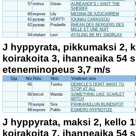
57
mittva
Göran
AUREAHOF'S I SHOT THE
SHERIFF
60
espves
Lily
MEDINA DE AZOCARREM
61
pyrpap
VERTTI
IOUNAU CARASSOU
62
pyrpap
Poubelle
RHEAN DES BERGERS DES
MILLE ET UNE NUIT
54
shelam
Levi
AYSLING BE MY SNORLAX
J hyppyrata, pikkumaksi 2, k
koirakoita 3, ihanneaika 54 
eteneminopeus 3,7 m/s
Sija
Nro
Rotu
Nimi
Virallinen nimi
65
Tuisku
DEMICLE'S DON'T WANT TO
STOP AT ALL
66
borcol
Wanda
SOMETHING LIKE SCARLET
WITCH
70
auspai
Sira
PÄHKÄHULLUN BLINDSPOT
68
espves
Pablo
ESMERO HYPNOTIZE
J hyppyrata, maksi 2, kello 
koirakoita 7, ihanneaika 54 