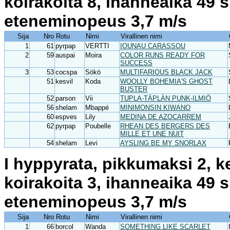
koirakoita 8, ihanneaika 49 
eteneminopeus 3,7 m/s
Sija
Nro
Rotu
Nimi
Virallinen nimi
1
61
pyrpap
VERTTI
IOUNAU CARASSOU
2
59
auspai
Moira
COLOR RUNS READY FOR
SUCCESS
3
53
cocspa
Sökö
MULTIFARIOUS BLACK JACK
51
kesvil
Koda
WOOLLY BOHEMIA'S GHOST
BUSTER
52
parson
Vii
TUPLA-TÄPLÄN PUNK-ILMIÖ
56
shelam
Mbappé
MINIMONSIN KIWANO
60
espves
Lily
MEDINA DE AZOCARREM
62
pyrpap
Poubelle
RHEAN DES BERGERS DES
MILLE ET UNE NUIT
54
shelam
Levi
AYSLING BE MY SNORLAX
I hyppyrata, pikkumaksi 2, k
koirakoita 3, ihanneaika 49 
eteneminopeus 3,7 m/s
Sija
Nro
Rotu
Nimi
Virallinen nimi
1
66
borcol
Wanda
SOMETHING LIKE SCARLET