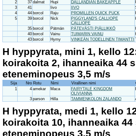
2
37
dalmat
Hupi
DALLANDIAN BAKEAPPLE
3
41
Iivo
IIVO
4
44
borcol
Raju
PROMILLEN QUICK PUCK
5
39
borcol
Nick
PIGGYLAND'S CALLIOPE
CALLIOPE
35
borcol
Pätmän
PÄTEVÄSTI PIÄLLIKKÖ
40
borcol
Vainu
TUIMARIN VAINU
43
borcol
Hymy
VINKEÄN TODELLINEN TIMANTTI
H hyppyrata, mini 1, kello 1
koirakoita 2, ihanneaika 44 
eteneminopeus 3,5 m/s
Sija
Nro
Rotu
Nimi
Virallinen nimi
1
4
amekar
Maca
FAIRYTALE KINGDOM
OLIVIANNA
3
parson
Hilla
TAMMENKOLON ZALANDO
H hyppyrata, medi 1, kello 1
koirakoita 10, ihanneaika 44
eteneminopeus 3,5 m/s