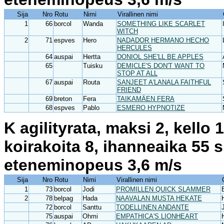
Sija
Nro
Rotu
Nimi
Virallinen nimi
1
66
borcol
Wanda
SOMETHING LIKE SCARLET
WITCH
2
71
espves
Hero
NADADOR HERMANO HECHO
HERCULES
64
auspai
Hertta
DONIOL SHE'LL BE APPLES
65
Tuisku
DEMICLE'S DON'T WANT TO
STOP AT ALL
67
auspai
Routa
SANJEET A'LANALA FAITHFUL
FRIEND
69
breton
Fera
TAIKAMÄEN FERA
68
espves
Pablo
ESMERO HYPNOTIZE
K agilityrata, maksi 2, kello
koirakoita 8, ihanneaika 55 
eteneminopeus 3,6 m/s
Sija
Nro
Rotu
Nimi
Virallinen nimi
1
73
borcol
Jodi
PROMILLEN QUICK SLAMMER
2
78
belpag
Hada
NAAVALAN MUSTA HEKATE
72
borcol
Santtu
TODELLINEN ANDANTE
75
auspai
Ohmi
EMPATHICA'S LIONHEART