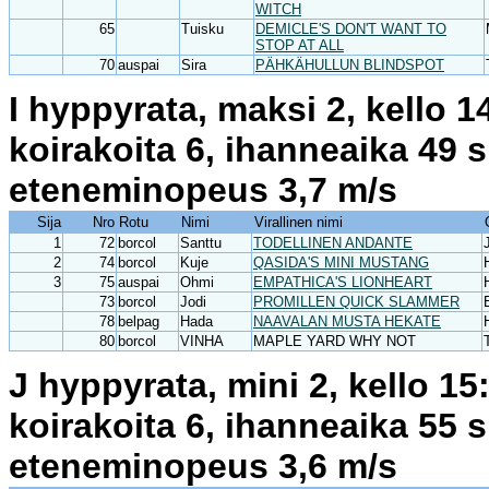
WITCH
65
Tuisku
DEMICLE'S DON'T WANT TO
STOP AT ALL
70
auspai
Sira
PÄHKÄHULLUN BLINDSPOT
I hyppyrata, maksi 2, kello 
koirakoita 6, ihanneaika 49 
eteneminopeus 3,7 m/s
Sija
Nro
Rotu
Nimi
Virallinen nimi
1
72
borcol
Santtu
TODELLINEN ANDANTE
2
74
borcol
Kuje
QASIDA'S MINI MUSTANG
3
75
auspai
Ohmi
EMPATHICA'S LIONHEART
73
borcol
Jodi
PROMILLEN QUICK SLAMMER
78
belpag
Hada
NAAVALAN MUSTA HEKATE
80
borcol
VINHA
MAPLE YARD WHY NOT
J hyppyrata, mini 2, kello 1
koirakoita 6, ihanneaika 55 
eteneminopeus 3,6 m/s