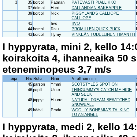
3
35
borcol
Pätmän
PÄTEVÄSTI PIÄLLIKKÖ
37
dalmat
Hupi
DALLANDIAN BAKEAPPLE
39
borcol
Nick
PIGGYLAND'S CALLIOPE
CALLIOPE
41
Iivo
IIVO
44
borcol
Raju
PROMILLEN QUICK PUCK
43
borcol
Hymy
VINKEÄN TODELLINEN TIMANTTI
I hyppyrata, mini 2, kello 14
koirakoita 4, ihanneaika 50 
eteneminopeus 3,7 m/s
Sija
Nro
Rotu
Nimi
Virallinen nimi
45
parson
Ymmi
SCOTSTYLES SPOT ON
46
papill
Ukko
THINGUMMY'S CATCH ME HIDE
AND SEEK
48
jappys
Huurre
NATURAL DREAM BEWITCHED
SNOWBALL
49
käävil
Prada
WOOLLY BOHEMIA'S TALKING
TO AN ANGEL
I hyppyrata, medi 2, kello 1