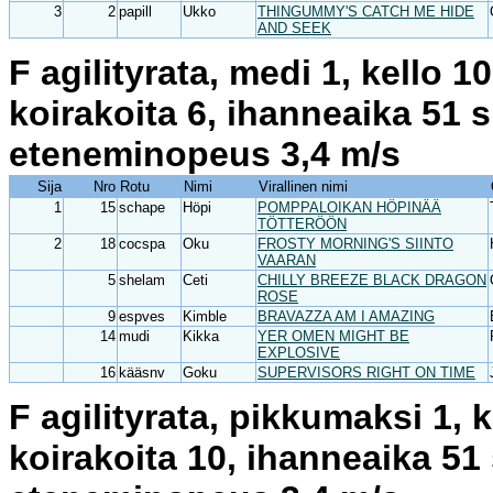
3
2
papill
Ukko
THINGUMMY'S CATCH ME HIDE
AND SEEK
F agilityrata, medi 1, kello 
koirakoita 6, ihanneaika 51 
eteneminopeus 3,4 m/s
Sija
Nro
Rotu
Nimi
Virallinen nimi
1
15
schape
Höpi
POMPPALOIKAN HÖPINÄÄ
TÖTTERÖÖN
2
18
cocspa
Oku
FROSTY MORNING'S SIINTO
VAARAN
5
shelam
Ceti
CHILLY BREEZE BLACK DRAGON
ROSE
9
espves
Kimble
BRAVAZZA AM I AMAZING
14
mudi
Kikka
YER OMEN MIGHT BE
EXPLOSIVE
16
kääsnv
Goku
SUPERVISORS RIGHT ON TIME
F agilityrata, pikkumaksi 1, 
koirakoita 10, ihanneaika 51