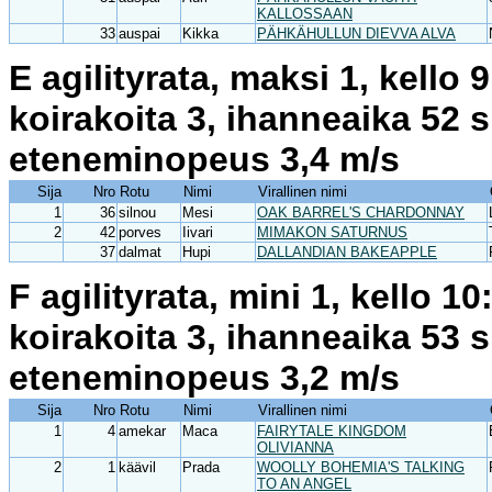
KALLOSSAAN
33
auspai
Kikka
PÄHKÄHULLUN DIEVVA ALVA
E agilityrata, maksi 1, kello
koirakoita 3, ihanneaika 52 
eteneminopeus 3,4 m/s
Sija
Nro
Rotu
Nimi
Virallinen nimi
1
36
silnou
Mesi
OAK BARREL'S CHARDONNAY
2
42
porves
Iivari
MIMAKON SATURNUS
37
dalmat
Hupi
DALLANDIAN BAKEAPPLE
F agilityrata, mini 1, kello 
koirakoita 3, ihanneaika 53 
eteneminopeus 3,2 m/s
Sija
Nro
Rotu
Nimi
Virallinen nimi
1
4
amekar
Maca
FAIRYTALE KINGDOM
OLIVIANNA
2
1
käävil
Prada
WOOLLY BOHEMIA'S TALKING
TO AN ANGEL