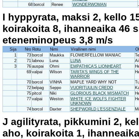
68
borcol
Renee
WONDERWOMAN
I hyppyrata, maksi 2, kello 
koirakoita 8, ihanneaika 46 
eteneminopeus 3,8 m/s
Sija
Nro
Rotu
Nimi
Virallinen nimi
O
1
73
borcol
Maukka
FLOWERFELLOW MANIAC
Te
2
71
labnou
Luna
LUNA
Ai
3
76
auspai
Ohmi
EMPATHICA'S LIONHEART
H
69
valpai
Wilson
TARITA'S WINGS OF THE
H
WARRIOR
70
borcol
VINHA
MAPLE YARD WHY NOT
T
72
belpag
Seppo
VUORITUULIN CREDO
Ka
75
pitcol
Niki
GLORIOUS BLACK MISMATCH
He
77
valpai
Weston
WHITE ICE WOLFS FIGHTER
H
UNKNOWN
74
borcol
Daxter
SHEPWORLD L'ESSENZIALE
Mi
J agilityrata, pikkumini 2, k
aho, koirakoita 1, ihanneaik