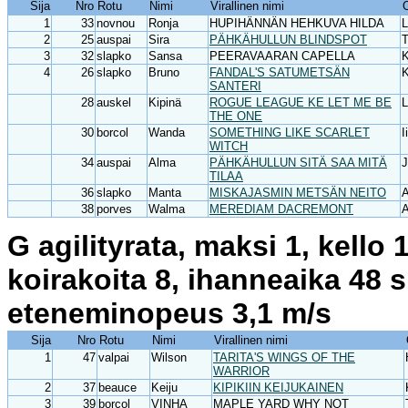
Sija
Nro
Rotu
Nimi
Virallinen nimi
1
33
novnou
Ronja
HUPIHÄNNÄN HEHKUVA HILDA
L
2
25
auspai
Sira
PÄHKÄHULLUN BLINDSPOT
T
3
32
slapko
Sansa
PEERAVAARAN CAPELLA
K
4
26
slapko
Bruno
FANDAL'S SATUMETSÄN
K
SANTERI
28
auskel
Kipinä
ROGUE LEAGUE KE LET ME BE
L
THE ONE
30
borcol
Wanda
SOMETHING LIKE SCARLET
I
WITCH
34
auspai
Alma
PÄHKÄHULLUN SITÄ SAA MITÄ
J
TILAA
36
slapko
Manta
MISKAJASMIN METSÄN NEITO
A
38
porves
Walma
MEREDIAM DACREMONT
A
G agilityrata, maksi 1, kello
koirakoita 8, ihanneaika 48 
eteneminopeus 3,1 m/s
Sija
Nro
Rotu
Nimi
Virallinen nimi
1
47
valpai
Wilson
TARITA'S WINGS OF THE
WARRIOR
2
37
beauce
Keiju
KIPIKIIN KEIJUKAINEN
3
39
borcol
VINHA
MAPLE YARD WHY NOT