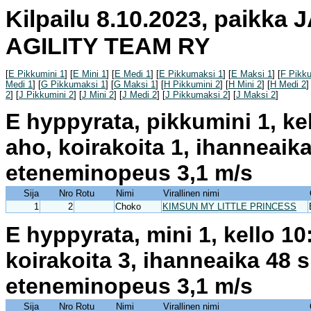
Kilpailu 8.10.2023, paikka
AGILITY TEAM RY
[
E Pikkumini 1
] [
E Mini 1
] [
E Medi 1
] [
E Pikkumaksi 1
] [
E Maksi 1
] [
F Pikku
Medi 1
] [
G Pikkumaksi 1
] [
G Maksi 1
] [
H Pikkumini 2
] [
H Mini 2
] [
H Medi 2
]
2
] [
J Pikkumini 2
] [
J Mini 2
] [
J Medi 2
] [
J Pikkumaksi 2
] [
J Maksi 2
]
E hyppyrata, pikkumini 1, ke
aho, koirakoita 1, ihanneaik
eteneminopeus 3,1 m/s
Sija
Nro
Rotu
Nimi
Virallinen nimi
1
2
Choko
KIMSUN MY LITTLE PRINCESS
E hyppyrata, mini 1, kello 1
koirakoita 3, ihanneaika 48 
eteneminopeus 3,1 m/s
Sija
Nro
Rotu
Nimi
Virallinen nimi