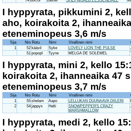
74
borcol
Daxter
SHEPWORLD L'ESSENZIALE
Mi
I hyppyrata, pikkumini 2, ke
aho, koirakoita 2, ihanneaik
eteneminopeus 3,6 m/s
Sija
Nro
Rotu
Nimi
Virallinen nimi
1
52
käävil
Syke
LOVELY LION THE PULSE
51
popopl
Tyyne
MELGA DE SOLEMEL
I hyppyrata, mini 2, kello 1
koirakoita 2, ihanneaika 47 
eteneminopeus 3,7 m/s
Sija
Nro
Rotu
Nimi
Virallinen nimi
1
55
shelam
Aapo
LELLUKAN DUUNAAVA DIILERI
2
54
jappys
Halti
SNOWPEPPER'S CRAZY
MARSHMALLOW
I hyppyrata, medi 2, kello 1