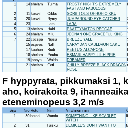
1
14
shelam
Tuima
FROSTY NIGHT'S EXTREMELY
FAST AND FABULOUS
2
11
kesvil
Oikku
SORBITOL'S OHHOH OIKKU
3
20
kesvil
Rymy
JUMPAROUND EYE CATCHER
4
23
Lara
LARA
5
13
shelam
Halti
PÄÄTTYMÄTÖN REGGAE
6
24
shelam
Milu
JEONAN ONE GRACEFUL KING
7
22
cocspa
Nipsu
BREEZE YALE
15
espves
Nalli
CARAYDAN CAULDRON CAKE
17
koohon
Rudi
PEETU'S ALCAPONE
18
shelam
Peuhu
ESMARI HAPPY LIL HIPPIE
19
jappys
Waldo
DREAMER
21
shelam
Ceti
CHILLY BREEZE BLACK DRAGON
ROSE
F hyppyrata, pikkumaksi 1, k
aho, koirakoita 9, ihanneaik
eteneminopeus 3,2 m/s
Sija
Nro
Rotu
Nimi
Virallinen nimi
1
30
borcol
Wanda
SOMETHING LIKE SCARLET
I
WITCH
2
31
Tuisku
DEMICLE'S DON'T WANT TO
M