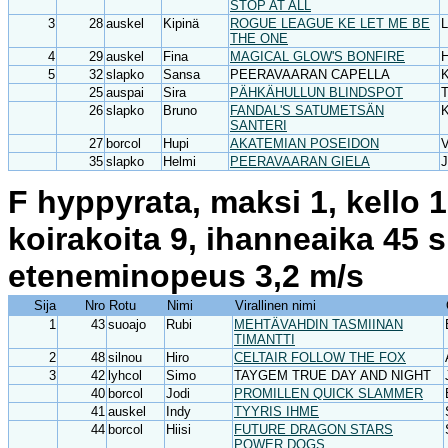
STOP AT ALL
3
28
auskel
Kipinä
ROGUE LEAGUE KE LET ME BE
L
THE ONE
4
29
auskel
Fina
MAGICAL GLOW'S BONFIRE
5
32
slapko
Sansa
PEERAVAARAN CAPELLA
K
25
auspai
Sira
PÄHKÄHULLUN BLINDSPOT
T
26
slapko
Bruno
FANDAL'S SATUMETSÄN
K
SANTERI
27
borcol
Hupi
AKATEMIAN POSEIDON
V
35
slapko
Helmi
PEERAVAARAN GIELA
J
F hyppyrata, maksi 1, kello 
koirakoita 9, ihanneaika 45 
eteneminopeus 3,2 m/s
Sija
Nro
Rotu
Nimi
Virallinen nimi
1
43
suoajo
Rubi
MEHTÄVAHDIN TASMIINAN
TIMANTTI
2
48
silnou
Hiro
CELTAIR FOLLOW THE FOX
3
42
lyhcol
Simo
TAYGEM TRUE DAY AND NIGHT
40
borcol
Jodi
PROMILLEN QUICK SLAMMER
41
auskel
Indy
TYYRIS IHME
44
borcol
Hiisi
FUTURE DRAGON STARS
POWER DOGS