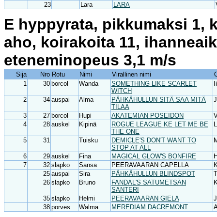
23
Lara
LARA
E hyppyrata, pikkumaksi 1, k
aho, koirakoita 11, ihanneai
eteneminopeus 3,1 m/s
Sija
Nro
Rotu
Nimi
Virallinen nimi
1
30
borcol
Wanda
SOMETHING LIKE SCARLET
I
WITCH
2
34
auspai
Alma
PÄHKÄHULLUN SITÄ SAA MITÄ
J
TILAA
3
27
borcol
Hupi
AKATEMIAN POSEIDON
V
4
28
auskel
Kipinä
ROGUE LEAGUE KE LET ME BE
L
THE ONE
5
31
Tuisku
DEMICLE'S DON'T WANT TO
M
STOP AT ALL
6
29
auskel
Fina
MAGICAL GLOW'S BONFIRE
7
32
slapko
Sansa
PEERAVAARAN CAPELLA
K
25
auspai
Sira
PÄHKÄHULLUN BLINDSPOT
T
26
slapko
Bruno
FANDAL'S SATUMETSÄN
K
SANTERI
35
slapko
Helmi
PEERAVAARAN GIELA
J
38
porves
Walma
MEREDIAM DACREMONT
A