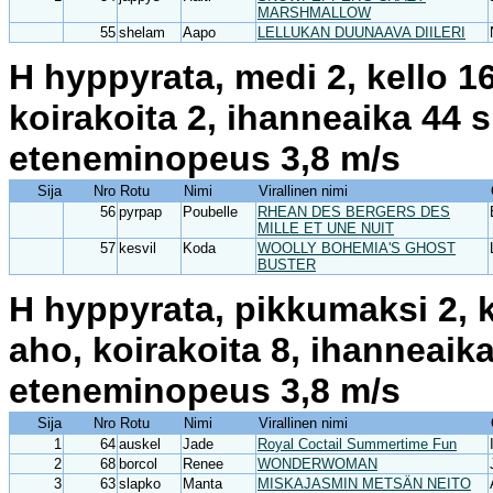
MARSHMALLOW
55
shelam
Aapo
LELLUKAN DUUNAAVA DIILERI
H hyppyrata, medi 2, kello 1
koirakoita 2, ihanneaika 44 
eteneminopeus 3,8 m/s
Sija
Nro
Rotu
Nimi
Virallinen nimi
56
pyrpap
Poubelle
RHEAN DES BERGERS DES
MILLE ET UNE NUIT
57
kesvil
Koda
WOOLLY BOHEMIA'S GHOST
BUSTER
H hyppyrata, pikkumaksi 2, k
aho, koirakoita 8, ihanneaik
eteneminopeus 3,8 m/s
Sija
Nro
Rotu
Nimi
Virallinen nimi
1
64
auskel
Jade
Royal Coctail Summertime Fun
2
68
borcol
Renee
WONDERWOMAN
3
63
slapko
Manta
MISKAJASMIN METSÄN NEITO