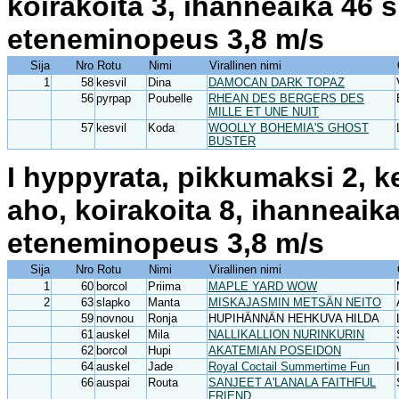
koirakoita 3, ihanneaika 46 
eteneminopeus 3,8 m/s
Sija
Nro
Rotu
Nimi
Virallinen nimi
1
58
kesvil
Dina
DAMOCAN DARK TOPAZ
56
pyrpap
Poubelle
RHEAN DES BERGERS DES
MILLE ET UNE NUIT
57
kesvil
Koda
WOOLLY BOHEMIA'S GHOST
BUSTER
I hyppyrata, pikkumaksi 2, k
aho, koirakoita 8, ihanneaik
eteneminopeus 3,8 m/s
Sija
Nro
Rotu
Nimi
Virallinen nimi
1
60
borcol
Priima
MAPLE YARD WOW
2
63
slapko
Manta
MISKAJASMIN METSÄN NEITO
59
novnou
Ronja
HUPIHÄNNÄN HEHKUVA HILDA
61
auskel
Mila
NALLIKALLION NURINKURIN
62
borcol
Hupi
AKATEMIAN POSEIDON
64
auskel
Jade
Royal Coctail Summertime Fun
66
auspai
Routa
SANJEET A'LANALA FAITHFUL
FRIEND