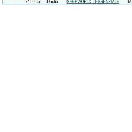
74
borcol
Daxter
SHEPWORLD L'ESSENZIALE
Mi