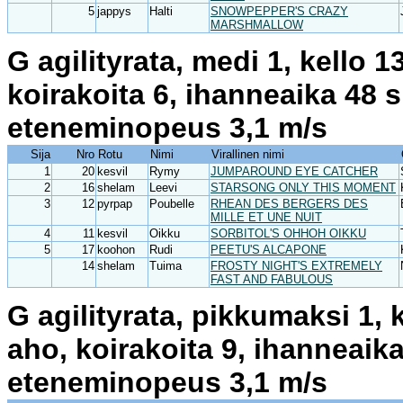
5
jappys
Halti
SNOWPEPPER'S CRAZY
MARSHMALLOW
G agilityrata, medi 1, kello 
koirakoita 6, ihanneaika 48 
eteneminopeus 3,1 m/s
Sija
Nro
Rotu
Nimi
Virallinen nimi
1
20
kesvil
Rymy
JUMPAROUND EYE CATCHER
2
16
shelam
Leevi
STARSONG ONLY THIS MOMENT
3
12
pyrpap
Poubelle
RHEAN DES BERGERS DES
MILLE ET UNE NUIT
4
11
kesvil
Oikku
SORBITOL'S OHHOH OIKKU
5
17
koohon
Rudi
PEETU'S ALCAPONE
14
shelam
Tuima
FROSTY NIGHT'S EXTREMELY
FAST AND FABULOUS
G agilityrata, pikkumaksi 1, 
aho, koirakoita 9, ihanneaik
eteneminopeus 3,1 m/s