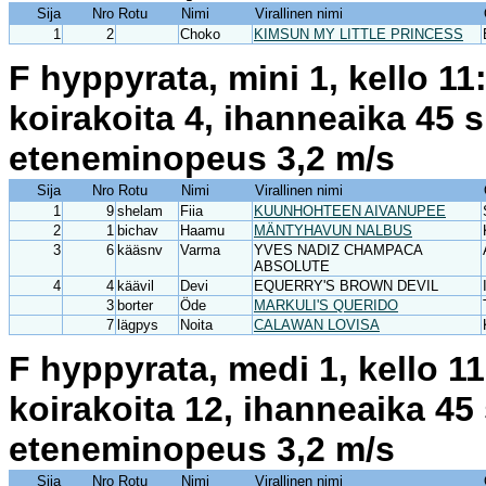
Sija
Nro
Rotu
Nimi
Virallinen nimi
1
2
Choko
KIMSUN MY LITTLE PRINCESS
F hyppyrata, mini 1, kello 1
koirakoita 4, ihanneaika 45 
eteneminopeus 3,2 m/s
Sija
Nro
Rotu
Nimi
Virallinen nimi
1
9
shelam
Fiia
KUUNHOHTEEN AIVANUPEE
2
1
bichav
Haamu
MÄNTYHAVUN NALBUS
3
6
kääsnv
Varma
YVES NADIZ CHAMPACA
ABSOLUTE
4
4
käävil
Devi
EQUERRY'S BROWN DEVIL
3
borter
Öde
MARKULI'S QUERIDO
7
lägpys
Noita
CALAWAN LOVISA
F hyppyrata, medi 1, kello 1
koirakoita 12, ihanneaika 45
eteneminopeus 3,2 m/s
Sija
Nro
Rotu
Nimi
Virallinen nimi