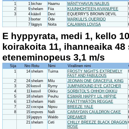
1
1
bichav
Haamu
MÄNTYHAVUN NALBUS
2
9
shelam
Fiia
KUUNHOHTEEN AIVANUPEE
3
4
käävil
Devi
EQUERRY'S BROWN DEVIL
3
borter
Öde
MARKULI'S QUERIDO
7
lägpys
Noita
CALAWAN LOVISA
E hyppyrata, medi 1, kello 1
koirakoita 11, ihanneaika 48
eteneminopeus 3,1 m/s
Sija
Nro
Rotu
Nimi
Virallinen nimi
1
14
shelam
Tuima
FROSTY NIGHT'S EXTREMELY
FAST AND FABULOUS
2
24
shelam
Milu
JEONAN ONE GRACEFUL KING
3
20
kesvil
Rymy
JUMPAROUND EYE CATCHER
4
11
kesvil
Oikku
SORBITOL'S OHHOH OIKKU
5
18
shelam
Peuhu
ESMARI HAPPY LIL HIPPIE
6
13
shelam
Halti
PÄÄTTYMÄTÖN REGGAE
7
22
cocspa
Nipsu
BREEZE YALE
8
15
espves
Nalli
CARAYDAN CAULDRON CAKE
19
jappys
Waldo
DREAMER
21
shelam
Ceti
CHILLY BREEZE BLACK DRAGON
ROSE