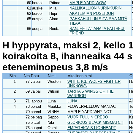
60
borcol
Priima
MAPLE YARD WOW
61
auskel
Mila
NALLIKALLION NURINKURIN
62
borcol
Hupi
AKATEMIAN POSEIDON
65
auspai
Alma
PÄHKÄHULLUN SITÄ SAA MITÄ
TILAA
66
auspai
Routa
SANJEET A'LANALA FAITHFUL
FRIEND
H hyppyrata, maksi 2, kello 
koirakoita 8, ihanneaika 44 
eteneminopeus 3,8 m/s
Sija
Nro
Rotu
Nimi
Virallinen nimi
O
1
77
valpai
Weston
WHITE ICE WOLFS FIGHTER
H
UNKNOWN
2
69
valpai
Wilson
TARITA'S WINGS OF THE
H
WARRIOR
3
71
labnou
Luna
LUNA
Ai
4
73
borcol
Maukka
FLOWERFELLOW MANIAC
Te
70
borcol
VINHA
MAPLE YARD WHY NOT
T
72
belpag
Seppo
VUORITUULIN CREDO
Ka
75
pitcol
Niki
GLORIOUS BLACK MISMATCH
He
76
auspai
Ohmi
EMPATHICA'S LIONHEART
H