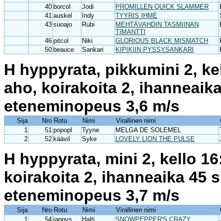
40
borcol
Jodi
PROMILLEN QUICK SLAMMER
41
auskel
Indy
TYYRIS IHME
43
suoajo
Rubi
MEHTÄVAHDIN TASMIINAN
TIMANTTI
46
pitcol
Niki
GLORIOUS BLACK MISMATCH
50
beauce
Sankari
KIPIKIIN PYSSYSANKARI
H hyppyrata, pikkumini 2, ke
aho, koirakoita 2, ihanneaik
eteneminopeus 3,6 m/s
Sija
Nro
Rotu
Nimi
Virallinen nimi
1
51
popopl
Tyyne
MELGA DE SOLEMEL
2
52
käävil
Syke
LOVELY LION THE PULSE
H hyppyrata, mini 2, kello 1
koirakoita 2, ihanneaika 45 
eteneminopeus 3,7 m/s
Sija
Nro
Rotu
Nimi
Virallinen nimi
1
54
jappys
Halti
SNOWPEPPER'S CRAZY