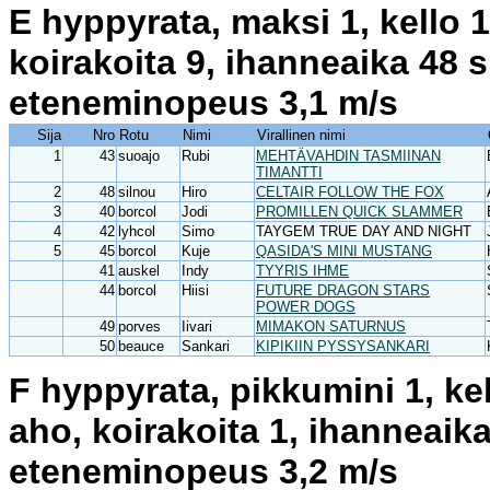
E hyppyrata, maksi 1, kello 
koirakoita 9, ihanneaika 48 
eteneminopeus 3,1 m/s
Sija
Nro
Rotu
Nimi
Virallinen nimi
1
43
suoajo
Rubi
MEHTÄVAHDIN TASMIINAN
TIMANTTI
2
48
silnou
Hiro
CELTAIR FOLLOW THE FOX
3
40
borcol
Jodi
PROMILLEN QUICK SLAMMER
4
42
lyhcol
Simo
TAYGEM TRUE DAY AND NIGHT
5
45
borcol
Kuje
QASIDA'S MINI MUSTANG
41
auskel
Indy
TYYRIS IHME
44
borcol
Hiisi
FUTURE DRAGON STARS
POWER DOGS
49
porves
Iivari
MIMAKON SATURNUS
50
beauce
Sankari
KIPIKIIN PYSSYSANKARI
F hyppyrata, pikkumini 1, ke
aho, koirakoita 1, ihanneaik
eteneminopeus 3,2 m/s