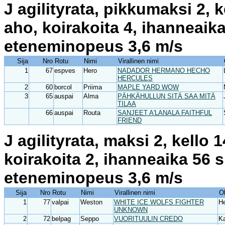
J agilityrata, pikkumaksi 2, 
aho, koirakoita 4, ihanneaik
eteneminopeus 3,6 m/s
Sija
Nro
Rotu
Nimi
Virallinen nimi
1
67
espves
Hero
NADADOR HERMANO HECHO
HERCULES
2
60
borcol
Priima
MAPLE YARD WOW
3
65
auspai
Alma
PÄHKÄHULLUN SITÄ SAA MITÄ
TILAA
66
auspai
Routa
SANJEET A'LANALA FAITHFUL
FRIEND
J agilityrata, maksi 2, kello
koirakoita 2, ihanneaika 56 
eteneminopeus 3,6 m/s
Sija
Nro
Rotu
Nimi
Virallinen nimi
O
1
77
valpai
Weston
WHITE ICE WOLFS FIGHTER
H
UNKNOWN
2
72
belpag
Seppo
VUORITUULIN CREDO
Ka