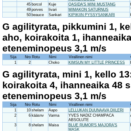
45
borcol
Kuje
QASIDA'S MINI MUSTANG
49
porves
Iivari
MIMAKON SATURNUS
50
beauce
Sankari
KIPIKIIN PYSSYSANKARI
G agilityrata, pikkumini 1, k
aho, koirakoita 1, ihanneaik
eteneminopeus 3,1 m/s
Sija
Nro
Rotu
Nimi
Virallinen nimi
1
2
Choko
KIMSUN MY LITTLE PRINCESS
G agilityrata, mini 1, kello 
koirakoita 4, ihanneaika 48 
eteneminopeus 3,1 m/s
Sija
Nro
Rotu
Nimi
Virallinen nimi
1
10
shelam
Aapo
LELLUKAN DUUNAAVA DIILERI
2
6
kääsnv
Varma
YVES NADIZ CHAMPACA
ABSOLUTE
3
8
shelam
Maisa
BLUE RUMOR'S MAJORA'S
MASK