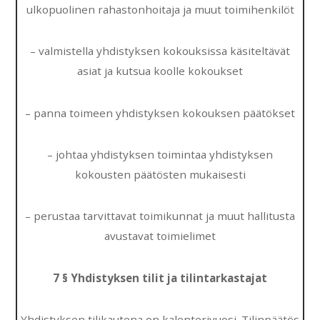
ulkopuolinen rahastonhoitaja ja muut toimihenkilöt
– valmistella yhdistyksen kokouksissa käsiteltävät
asiat ja kutsua koolle kokoukset
– panna toimeen yhdistyksen kokouksen päätökset
– johtaa yhdistyksen toimintaa yhdistyksen
kokousten päätösten mukaisesti
– perustaa tarvittavat toimikunnat ja muut hallitusta
avustavat toimielimet
7 § Yhdistyksen tilit ja tilintarkastajat
Yhdistyksen tilikautena on kalenterivuosi. Tilinpäätös