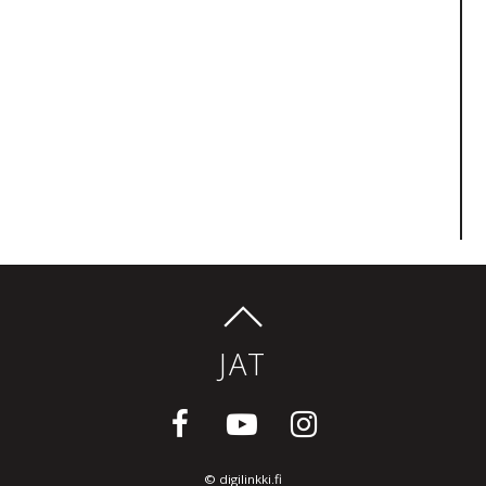
JAT
©
digilinkki.fi