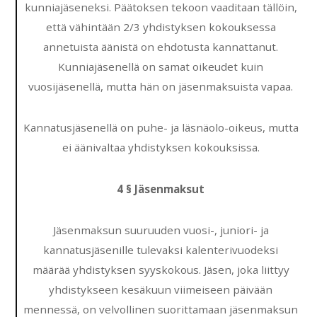
kunniajäseneksi. Päätoksen tekoon vaaditaan tällöin,
että vähintään 2/3 yhdistyksen kokouksessa
annetuista äänistä on ehdotusta kannattanut.
Kunniajäsenellä on samat oikeudet kuin
vuosijäsenellä, mutta hän on jäsenmaksuista vapaa.
Kannatusjäsenellä on puhe- ja läsnäolo-oikeus, mutta
ei äänivaltaa yhdistyksen kokouksissa.
4 § Jäsenmaksut
Jäsenmaksun suuruuden vuosi-, juniori- ja
kannatusjäsenille tulevaksi kalenterivuodeksi
määrää yhdistyksen syyskokous. Jäsen, joka liittyy
yhdistykseen kesäkuun viimeiseen päivään
mennessä, on velvollinen suorittamaan jäsenmaksun