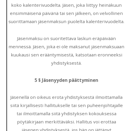
koko kalenterivuodelta. Jäsen, joka liittyy heinäkuun
ensimmäisenä päivänä tai sen jälkeen, on velvollinen
suorittamaan jäsenmaksun puolelta kalenterivuodelta.
Jäsenmaksu on suoritettava laskun eräpäivään
mennessä. Jäsen, joka ei ole maksanut jäsenmaksuaan
kuukausi sen erääntymisestä, katsotaan eronneeksi
yhdistyksestä.
5 § Jäsenyyden päättyminen
Jäsenellä on oikeus erota yhdistyksestä ilmoittamalla
siitä kirjallisesti hallitukselle tai sen puheenjohtajalle
tai ilmoittamalla siitä yhdistyksen kokouksessa
pöytäkirjaan merkittäväksi. Hallitus voi erottaa
jäsenen yhdistyksestä, jos hän on jättänyt