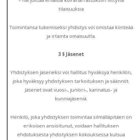
– harjoittaa erilaisia koiraharrastuksiin liittyviä
tilaisuuksia
Toimintansa tukemiseksi yhdistys voi omistaa kiinteää
ja irtainta omaisuutta.
3 § Jäsenet
Yhdistyksen jäseneksi voi hallitus hyväksyä henkilön,
joka hyväksyy yhdistyksen tarkoituksen ja säännöt.
Jäsenet ovat vuosi-, juniori-, kannatus- ja
kunniajäseniä.
Henkilö, joka yhdistyksen toimintaa silmälläpitäen on
erikoisen ansioitunut, voidaan hallituksen
ehdotuksesta yhdistyksen kokouksessa kutsua