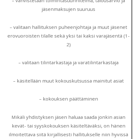
– vahvistetaan toimintasuunnitelma, talousarvio ja
jäsenmaksujen suuruus
– valitaan hallituksen puheenjohtaja ja muut jäsenet
erovuoroisten tilalle sekä yksi tai kaksi varajäsentä (1-
2)
– valitaan tilintarkastaja ja varatilintarkastaja
– käsitellään muut kokouskutsussa mainitut asiat
– kokouksen päättäminen
Mikäli yhdistyksen jäsen haluaa saada jonkin asian
kevät- tai syyskokouksen käsiteltäväksi, on hänen
ilmoitettava siitä kirjallisesti hallitukselle niin hyvissä