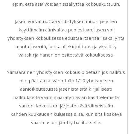
ajoin, että asia voidaan sisällyttää kokouskutsuun.
Jäsen voi valtuuttaa yhdistyksen muun jäsenen
käyttämään äänivaltaa puolestaan. Jäsen voi
yhdistyksen kokouksessa edustaa itsensä lisäksi yhtä
muuta jäsentä, jonka allekirjoittama ja yksilöity
valtakirja hänen on esitettävä kokouksessa.
Ylimääräinen yhdistyksen kokous pidetään jos hallitus
niin päättää tai vähintään 1/10 yhdistyksen
äänioikeutetuista jäsenistä sitä kirjallisesti
hallitukselta vaatii määrätyn asian käsittelemistä
varten. Kokous on järjestettävä viimeistään
kahden kuukauden kuluessa siitä, kun sitä koskeva
vaatimus on jätetty hallitukselle.