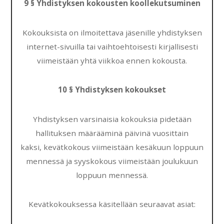
9 § Yhdistyksen kokousten koollekutsuminen
Kokouksista on ilmoitettava jäsenille yhdistyksen
internet-sivuilla tai vaihtoehtoisesti kirjallisesti
viimeistään yhtä viikkoa ennen kokousta.
10 § Yhdistyksen kokoukset
Yhdistyksen varsinaisia kokouksia pidetään
hallituksen määrääminä päivinä vuosittain
kaksi, kevätkokous viimeistään kesäkuun loppuun
mennessä ja syyskokous viimeistään joulukuun
loppuun mennessä.
Kevätkokouksessa käsitellään seuraavat asiat: